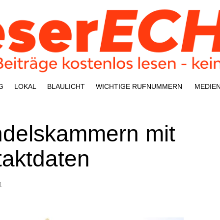
G
LOKAL
BLAU­LICHT
WICH­TI­GE RUFNUMMERN
MEDI­E
n­dels­kam­mern mit
taktdaten
1