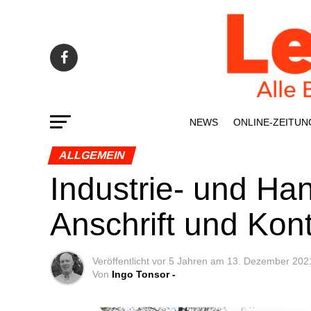
NEWS
ONLINE-ZEI­­TUN
ALLGEMEIN
Indus­trie- und Ha
Anschrift und Kon
Veröffentlicht
vor 5 Jahren
am
13. Dezember 202
Von
Ingo Tonsor -