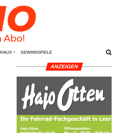
N­HAUS
GEWINN­SPIE­LE
ANZEI­GEN