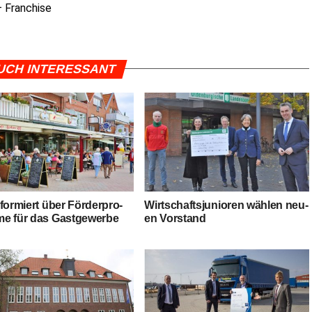
— Franchise
UCH INTERESSANT
for­miert über För­der­pro­
Wirt­schafts­ju­nio­ren wäh­len neu­
me für das Gastgewerbe
en Vorstand