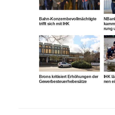
Bahn-Kon­zern­be­voll­mäch­tig­te
NBank
trifft sich mit IHK
kam­me
rung 
Brons kri­ti­siert Erhö­hun­gen der
IHK lä
Gewerbesteuerhebesätze
nen e