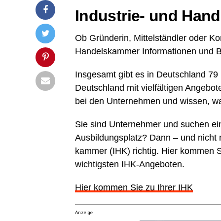
Indus­trie- und Han­
Ob Grün­de­rin, Mit­tel­ständ­ler oder Ko
Han­dels­kam­mer Infor­ma­tio­nen und 
Ins­ge­samt gibt es in Deutsch­land 79 I
Deutsch­land mit viel­fäl­ti­gen Ange­
bei den Unter­neh­men und wis­sen, was
Sie sind Unter­neh­mer und suchen ei
Aus­bil­dungs­platz? Dann – und nicht 
kam­mer (IHK) rich­tig. Hier kom­men
wich­tigs­ten IHK-Angeboten.
Hier kom­men Sie zu Ihrer IHK
Anzeige