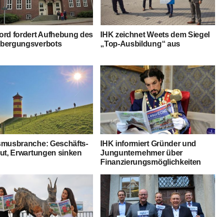
rd for­dert Auf­he­bung des
IHK zeich­net Weets dem Sie­gel
bergungsverbots
„Top-Aus­bil­dung“ aus
s­mus­bran­che: Geschäfts­
IHK infor­miert Grün­der und
gut, Erwar­tun­gen sinken
Jung­un­ter­neh­mer über
Finanzierungsmöglichkeiten