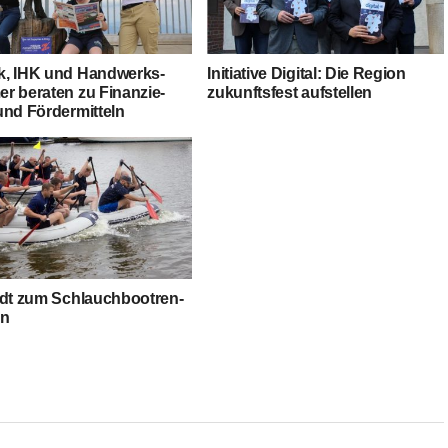
, IHK und Hand­werks­
Initia­ti­ve Digi­tal: Die Regi­on
r bera­ten zu Finan­zie­
zukunfts­fest aufstellen
und Fördermitteln
dt zum Schlauch­boot­ren­
in