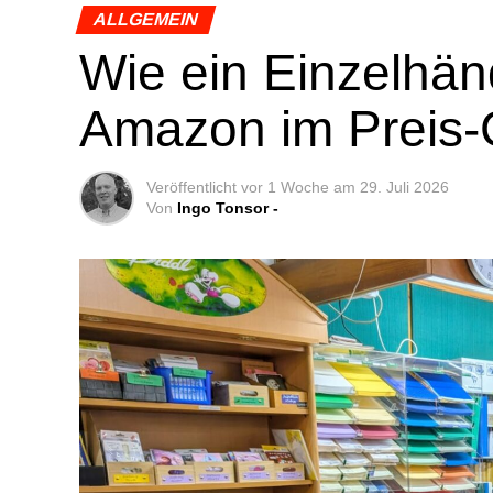
ALLGEMEIN
Wie ein Ein­zel­händ
Ama­zon im Preis-
Veröffentlicht
vor 1 Woche
am
29. Juli 2026
Von
Ingo Tonsor -