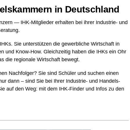
dels­kam­mern in Deutschland
n­zern — IHK-Mit­glie­der erhal­ten bei ihrer Indus­trie- und
Beratung.
HKs. Sie unter­stüt­zen die gewerb­li­che Wirt­schaft in
bo­ten und Know-How. Gleich­zei­tig haben die IHKs ein Ohr
 die regio­na­le Wirt­schaft bewegt.
nen Nach­fol­ger? Sie sind Schü­ler und suchen einen
nur dann – sind Sie bei Ihrer Indus­trie- und Han­dels­
 Sie auf den Weg: mit dem IHK-Fin­der und Infos zu den