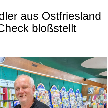
­ler aus Ost­fries­land
Check bloßstellt