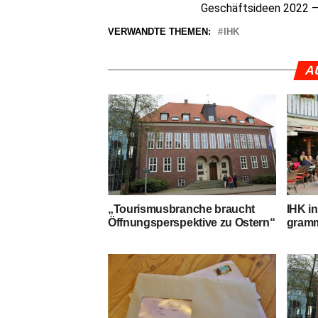
Geschäfts­ideen 2022 
VERWANDTE THEMEN:
IHK
A
„Tou­ris­mus­bran­che braucht
IHK in
Öff­nungs­per­spek­ti­ve zu Ostern“
gram­