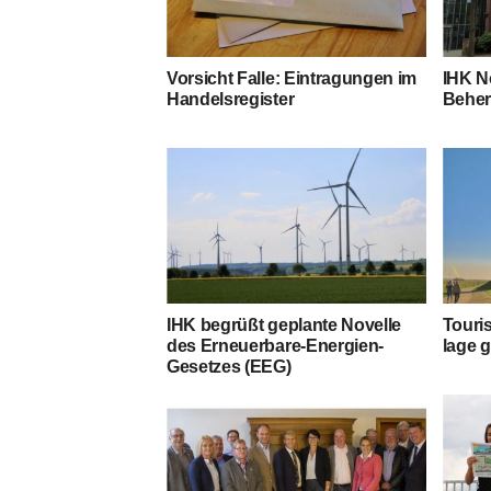
Vor­sicht Fal­le: Ein­tra­gun­gen im
IHK No
Handelsregister
Beher
IHK begrüßt geplan­te Novel­le
Tou­ri
des Erneu­er­ba­re-Ener­gien-
la­ge 
Geset­zes (EEG)