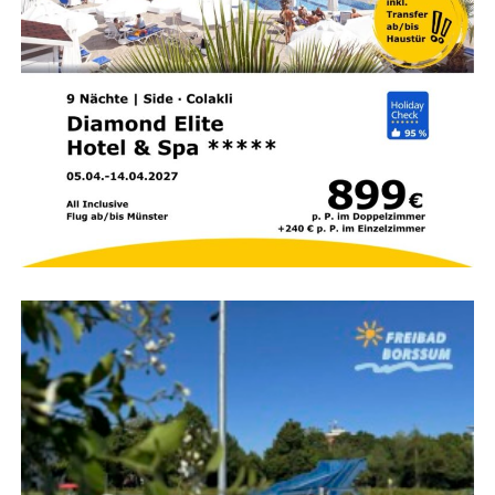
anfan­gen.“ (Bud­dha)
Kon­takt & Beratung
Ger­ne beglei­te ich Sie auf Ihrem Weg zu mehr Leich­tig­
keit und inne­rer Balance.
Natur­heil­pra­xis Astrid Frey
Spie­ker­oo­ger Str. 12, 26810
Westoverledingen
Tele­fon:
04955 / 9899844 |
Mobil:
0152 5183 8740
E‑Mail:
info@astridfrey.de
Anzeige