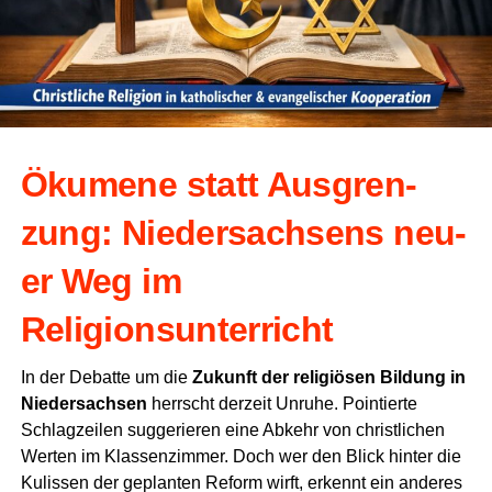
Öku­me­ne statt Aus­gren­
zung: Nie­der­sach­sens neu­
er Weg im
Religionsunterricht
In der Debat­te um die
Zukunft der reli­giö­sen Bil­dung in
Nie­der­sach­sen
herrscht der­zeit Unru­he. Poin­tier­te
Schlag­zei­len sug­ge­rie­ren eine Abkehr von christ­li­chen
Wer­ten im Klas­sen­zim­mer. Doch wer den Blick hin­ter die
Kulis­sen der geplan­ten Reform wirft, erkennt ein ande­res