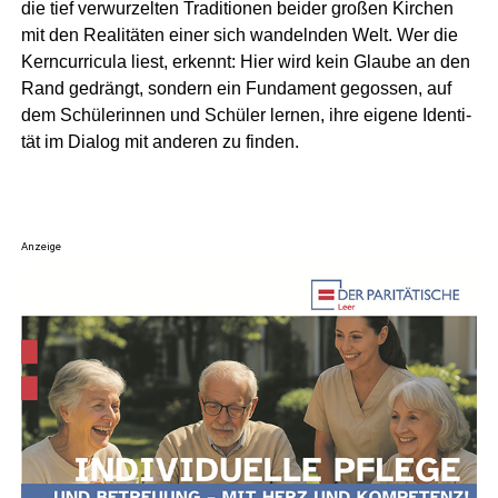
die tief ver­wur­zel­ten Tra­di­tio­nen bei­der gro­ßen Kir­chen
mit den Rea­li­tä­ten einer sich wan­deln­den Welt. Wer die
Kern­cur­ri­cu­la liest, erkennt: Hier wird kein Glau­be an den
Rand gedrängt, son­dern ein Fun­da­ment gegos­sen, auf
dem Schü­le­rin­nen und Schü­ler ler­nen, ihre eige­ne Iden­ti­
tät im Dia­log mit ande­ren zu finden.
Anzeige