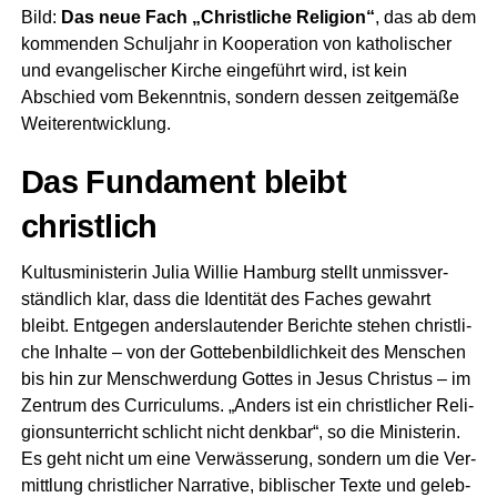
Bild:
Das neue Fach „Christ­li­che Reli­gi­on“
, das ab dem
kom­men­den Schul­jahr in Koope­ra­ti­on von katho­li­scher
und evan­ge­li­scher Kir­che ein­ge­führt wird, ist kein
Abschied vom Bekennt­nis, son­dern des­sen zeit­ge­mä­ße
Weiterentwicklung.
Das Fun­da­ment bleibt
christlich
Kul­tus­mi­nis­te­rin Julia Wil­lie Ham­burg stellt unmiss­ver­
ständ­lich klar, dass die Iden­ti­tät des Faches gewahrt
bleibt. Ent­ge­gen anders­lau­ten­der Berich­te ste­hen christ­li­
che Inhal­te – von der Gott­eben­bild­lich­keit des Men­schen
bis hin zur Mensch­wer­dung Got­tes in Jesus Chris­tus – im
Zen­trum des Cur­ri­cu­lums. „Anders ist ein christ­li­cher Reli­
gi­ons­un­ter­richt schlicht nicht denk­bar“, so die Minis­te­rin.
Es geht nicht um eine Ver­wäs­se­rung, son­dern um die Ver­
mitt­lung christ­li­cher Nar­ra­ti­ve, bibli­scher Tex­te und geleb­