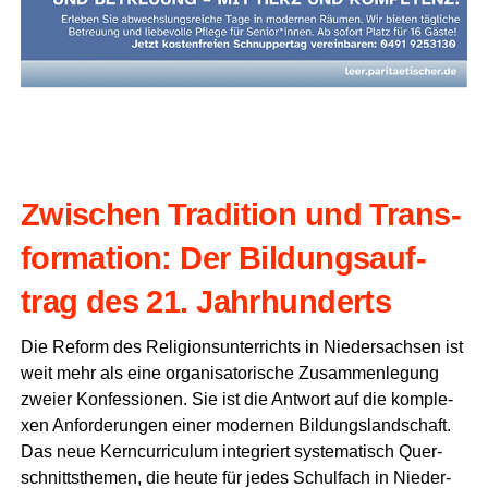
Zwi­schen Tra­di­ti­on und Trans­
for­ma­ti­on: Der Bil­dungs­auf­
trag des 21. Jahrhunderts
Die Reform des Reli­gi­ons­un­ter­richts in Nie­der­sach­sen ist
weit mehr als eine orga­ni­sa­to­ri­sche Zusam­men­le­gung
zwei­er Kon­fes­sio­nen. Sie ist die Ant­wort auf die kom­ple­
xen Anfor­de­run­gen einer moder­nen Bil­dungs­land­schaft.
Das neue Kern­cur­ri­cu­lum inte­griert sys­te­ma­tisch Quer­
schnitts­the­men, die heu­te für jedes Schul­fach in Nie­der­