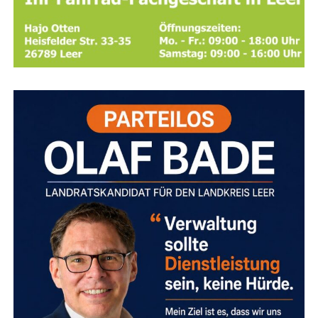
Das Ner­ven­sys­tem ver­harrt in einem erschöp­fen­
Der Tier­schutz­bund sieht die Bun­des­re­gie­rung hier drin­
den Überlebensmodus.
gend in der Pflicht, um den dro­hen­den Kol­laps der Ein­
rich­tun­gen abzuwenden.
Wenn wir auf­hö­ren zu füh­len, um den Schmerz oder den
Stress zu bewäl­ti­gen, beginnt der Kör­per, die Signa­le zu
sen­den, die wir im Kopf nicht mehr zulassen.
Anzeige
Kein Stan­dard-Rezept, son­
dern Ihr indi­vi­du­el­ler Weg
Das Wich­tigs­te, was ich in mei­ner täg­li­chen Arbeit gelernt
habe: Es gibt kei­nen Ein­heits­weg aus einer Kri­se. Jeder
Mensch bringt sei­ne eige­ne Geschich­te, indi­vi­du­el­le
Stress­mus­ter und ein ganz per­sön­li­ches Tem­po mit.
In der
Kine­sio­lo­gie
nut­zen wir den
Mus­kel­test
als prä­zi­
ses Bio­feed­back-Instru­ment Ihres Kör­pers. Anstatt nach
star­ren Sche­ma­ta vor­zu­ge­hen, schau­en wir ganz