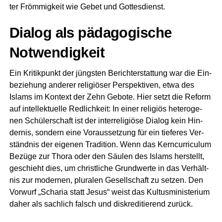
ter Fröm­mig­keit wie Gebet und Gottesdienst.
Dia­log als päd­ago­gi­sche
Notwendigkeit
Ein Kri­tik­punkt der jüngs­ten Bericht­erstat­tung war die Ein­
be­zie­hung ande­rer reli­giö­ser Per­spek­ti­ven, etwa des
Islams im Kon­text der Zehn Gebo­te. Hier setzt die Reform
auf intel­lek­tu­el­le Red­lich­keit: In einer reli­gi­ös hete­ro­ge­
nen Schü­ler­schaft ist der inter­re­li­giö­se Dia­log kein Hin­
der­nis, son­dern eine Vor­aus­set­zung für ein tie­fe­res Ver­
ständ­nis der eige­nen Tra­di­ti­on. Wenn das Kern­cur­ri­cu­lum
Bezü­ge zur Tho­ra oder den Säu­len des Islams her­stellt,
geschieht dies, um christ­li­che Grund­wer­te in das Ver­hält­
nis zur moder­nen, plu­ra­len Gesell­schaft zu set­zen. Den
Vor­wurf „Scha­ria statt Jesus“ weist das Kul­tus­mi­nis­te­ri­um
daher als sach­lich falsch und dis­kre­di­tie­rend zurück.