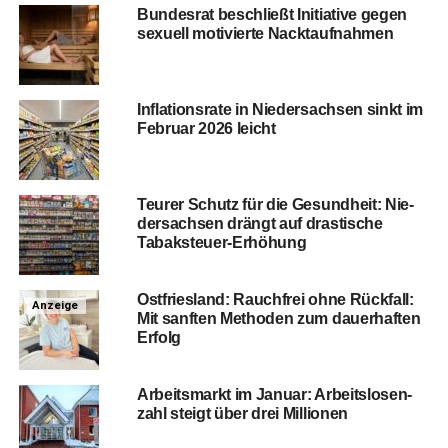
Bun­des­rat beschließt Initia­ti­ve gegen
sexu­ell moti­vier­te Nacktaufnahmen
Infla­ti­ons­ra­te in Nie­der­sach­sen sinkt im
Febru­ar 2026 leicht
Teu­rer Schutz für die Gesund­heit: Nie­
der­sach­sen drängt auf dras­ti­sche
Tabaksteuer-Erhöhung
Ost­fries­land: Rauch­frei ohne Rück­fall:
Anzeige
Mit sanf­ten Metho­den zum dau­er­haf­ten
Erfolg
Arbeits­markt im Janu­ar: Arbeits­lo­sen­
zahl steigt über drei Millionen