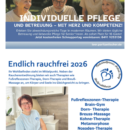
„Funk­ti­ons-Modus“ feststecken?
Die fol­gen­den Sym­pto­me sind häu­fi­ge Indi­ka­to­ren dafür,
dass Ihr Sys­tem Hil­fe benötigt:
Psy­chi­sche Belas­tung:
Erschöp­fung, Trau­rig­keit,
ein Gefühl inne­rer Lee­re, Angst, stän­di­ges Grü­beln
oder tief­sit­zen­de Selbstzweifel.
Psy­cho­so­ma­ti­sche Signa­le:
Schlaf­stö­run­gen,
chro­ni­sche Ver­span­nun­gen, Ver­dau­ungs­pro­ble­me,
Zäh­ne­knir­schen oder eine blei­er­ne Müdigkeit.
Lebens­kri­sen & Umbrü­che:
Über­for­de­rung im
Beruf, Trau­er­pro­zes­se, Tren­nun­gen, fami­liä­re Kon­
flik­te oder die Suche nach dem Sinn in neu­en
Lebens­pha­sen (wie dem Ren­ten­ein­tritt oder dem
Aus­zug der Kinder).