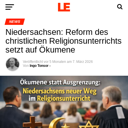
NEWS
Nie­der­sach­sen: Reform des
christ­li­chen Reli­gi­ons­un­ter­richts
setzt auf Ökumene
Veröffentlicht
vor 5 Monaten
am
7. März 2026
Von
Ingo Tonsor -