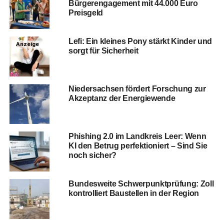
Bür­ger­en­ga­ge­ment mit 44.000 Euro
Preisgeld
Lefi: Ein klei­nes Pony stärkt Kin­der und
Anzeige
sorgt für Sicherheit
Nie­der­sach­sen för­dert For­schung zur
Akzep­tanz der Energiewende
Phis­hing 2.0 im Land­kreis Leer: Wenn
KI den Betrug per­fek­tio­niert – Sind Sie
noch sicher?
Bun­des­wei­te Schwer­punkt­prü­fung: Zoll
kon­trol­liert Bau­stel­len in der Region