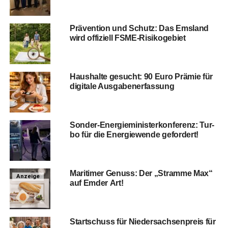
Prä­ven­ti­on und Schutz: Das Ems­land
wird offi­zi­ell FSME-Risikogebiet
Haus­hal­te gesucht: 90 Euro Prä­mie für
digi­ta­le Ausgabenerfassung
Son­der-Ener­gie­mi­nis­ter­kon­fe­renz: Tur­
bo für die Ener­gie­wen­de gefordert!
Mari­ti­mer Genuss: Der „Stram­me Max“
Anzeige
auf Emder Art!
Start­schuss für Nie­der­sach­sen­preis für