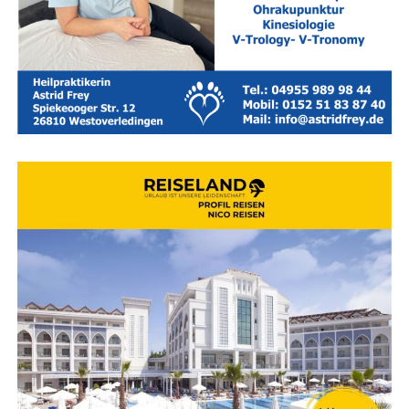
Den Kreis­lauf durchbrechen
Hei­lung beginnt dort, wo wir auf­hö­ren zu kämp­fen und
anfan­gen hin­zu­schau­en. Gemein­sam fin­den wir her­aus,
wie wir Ihren Kopf ent­las­ten und Ihren Kör­per wie­der in
die Ent­span­nung füh­ren kön­nen – maß­ge­schnei­dert auf
Ihre aktu­el­le Lebenssituation.
Sie müs­sen die­sen Weg nicht allei­ne gehen. Wenn Sie
das Gefühl haben, fest­zu­ste­cken, las­sen Sie uns gemein­
sam schau­en, was Ihr Kör­per Ihnen sagen möchte.
„Ganz gleich, wie
beschwer­lich das Ges­
tern war, stets kannst du
im Heu­te von Neu­em