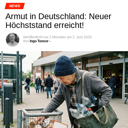
NEWS
Armut in Deutsch­land: Neu­er
Höchst­stand erreicht!
Veröffentlicht
vor 2 Monaten
am
2. Juni 2026
Von
Ingo Tonsor -