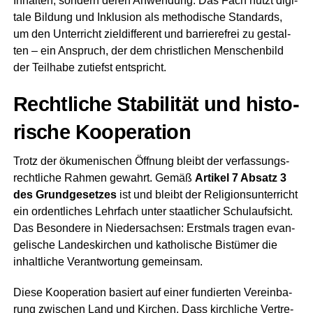
Inhal­ten, son­dern deren Anwen­dung. Das Fach nutzt digi­
ta­le Bil­dung und Inklu­si­on als metho­di­sche Stan­dards,
um den Unter­richt ziel­dif­fe­rent und bar­rie­re­frei zu gestal­
ten – ein Anspruch, der dem christ­li­chen Men­schen­bild
der Teil­ha­be zutiefst entspricht.
Recht­li­che Sta­bi­li­tät und his­to­
ri­sche Kooperation
Trotz der öku­me­ni­schen Öff­nung bleibt der ver­fas­sungs­
recht­li­che Rah­men gewahrt. Gemäß
Arti­kel 7 Absatz 3
des Grund­ge­set­zes
ist und bleibt der Reli­gi­ons­un­ter­richt
ein ordent­li­ches Lehr­fach unter staat­li­cher Schul­auf­sicht.
Das Beson­de­re in Nie­der­sach­sen: Erst­mals tra­gen evan­
ge­li­sche Lan­des­kir­chen und katho­li­sche Bis­tü­mer die
inhalt­li­che Ver­ant­wor­tung gemeinsam.
Die­se Koope­ra­ti­on basiert auf einer fun­dier­ten Ver­ein­ba­
rung zwi­schen Land und Kir­chen. Dass kirch­li­che Ver­tre­