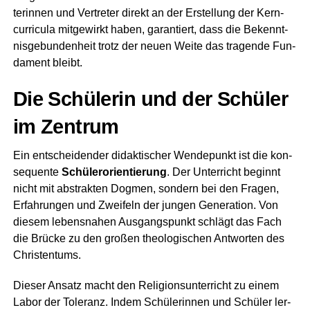
te­rin­nen und Ver­tre­ter direkt an der Erstel­lung der Kern­
cur­ri­cu­la mit­ge­wirkt haben, garan­tiert, dass die Bekennt­
nis­ge­bun­den­heit trotz der neu­en Wei­te das tra­gen­de Fun­
da­ment bleibt.
Die Schü­le­rin und der Schü­ler
im Zentrum
Ein ent­schei­den­der didak­ti­scher Wen­de­punkt ist die kon­
se­quen­te
Schü­ler­ori­en­tie­rung
. Der Unter­richt beginnt
nicht mit abs­trak­ten Dog­men, son­dern bei den Fra­gen,
Erfah­run­gen und Zwei­feln der jun­gen Gene­ra­ti­on. Von
die­sem lebens­na­hen Aus­gangs­punkt schlägt das Fach
die Brü­cke zu den gro­ßen theo­lo­gi­schen Ant­wor­ten des
Christentums.
Die­ser Ansatz macht den Reli­gi­ons­un­ter­richt zu einem
Labor der Tole­ranz. Indem Schü­le­rin­nen und Schü­ler ler­