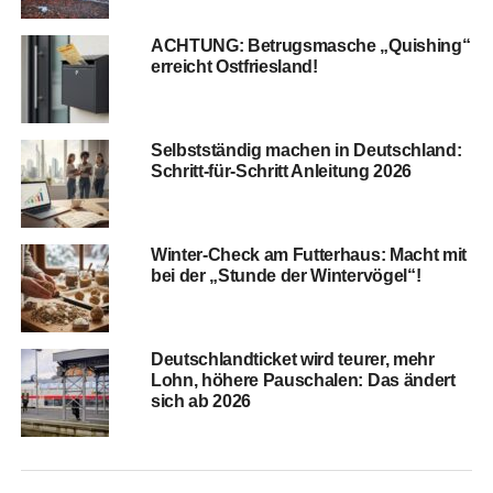
ACHTUNG: Betrugs­ma­sche „Quis­hing“
erreicht Ostfriesland!
Selbst­stän­dig machen in Deutsch­land:
Schritt-für-Schritt Anlei­tung 2026
Win­ter-Check am Fut­ter­haus: Macht mit
bei der „Stun­de der Wintervögel“!
Deutsch­land­ti­cket wird teu­rer, mehr
Lohn, höhe­re Pau­scha­len: Das ändert
sich ab 2026