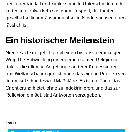
nen, über Viel­falt und kon­fes­sio­nel­le Unter­schie­de nach­
zu­den­ken, ent­wi­ckeln sie jenen Respekt, der für den
gesell­schaft­li­chen Zusam­men­halt in Nie­der­sach­sen uner­
läss­lich ist.
Ein his­to­ri­scher Meilenstein
Nie­der­sach­sen geht hier­mit einen his­to­risch ein­ma­li­gen
Weg. Die Ent­wick­lung einer gemein­sa­men Reli­gi­ons­di­
dak­tik, die offen für Ange­hö­ri­ge ande­rer Kon­fes­sio­nen
und Welt­an­schau­un­gen ist, ohne das eige­ne Pro­fil zu ver­
lie­ren, setzt bun­des­weit Maß­stä­be. Es ist ein Fach, das
Ori­en­tie­rung bie­tet, ohne zu indok­tri­nie­ren, und das zur
Refle­xi­on ein­lädt, statt Ant­wor­ten vorzugeben.
Anzeige