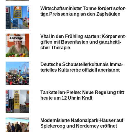
Wirt­schafts­mi­nis­ter Ton­ne for­dert sofor­
ti­ge Preis­sen­kung an den Zapfsäulen
Vital in den Früh­ling star­ten: Kör­per ent­
Anzeige
gif­ten mit Basen­fas­ten und ganz­heit­li­
cher Therapie
Deut­sche Schau­stel­ler­kul­tur als Imma­
te­ri­el­les Kul­tur­er­be offi­zi­ell anerkannt
Tank­stel­len-Prei­se: Neue Rege­lung tritt
heu­te um 12 Uhr in Kraft
Moder­ni­sier­te Natio­nal­park-Häu­ser auf
Spie­ker­oog und Nor­der­ney eröffnet