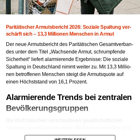
Pari­tä­ti­scher Armuts­be­richt 2026: Sozia­le Spal­tung ver­
schärft sich – 13,3 Mil­lio­nen Men­schen in Armut
Der neue Armuts­be­richt des Pari­tä­ti­schen Gesamt­ver­ban­
des unter dem Titel „Wach­sen­de Armut,
schrump­fen­de
Sicher­heit“ lie­fert alar­mie­ren­de Ergeb­nis­se:
Die sozia­le
Spal­tung in Deutsch­land nimmt wei­ter zu.
Mit 13,
3 Mil­lio­
nen betrof­fe­nen Men­schen steigt die Armuts­quo­te auf
einen Höchst­stand von 16,
1 Pro­zent.
Alar­mie­ren­de Trends bei zen­tra­len
Bevölkerungsgruppen
Die Kluft zwi­schen ver­schie­de­nen gesell­schaft­li­chen
Grup­pen ver­grö­ßert sich ste­tig.
Beson­ders betrof­fen sind
älte­re Men­schen,
Frau­en und Alleinerziehende.