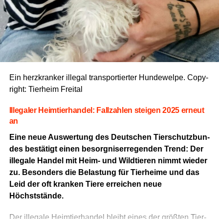
Bei dem ver­wen­de­ten Bei­trags­bild han­delt es sich um
eine KI-gene­rier­te Illus­tra­ti­on, die dazu dient, das The­ma
des Arti­kels visu­ell zu veranschaulichen.
Ein herz­kran­ker ille­gal trans­por­tier­ter Hun­de­wel­pe. Copy­
Anzeige
right: Tier­heim Freital
Ille­ga­ler Heim­tier­han­del: Fall­zah­len stei­gen 2025 erneut
an
Eine neue Aus­wer­tung des Deut­schen Tier­schutz­bun­
des bestä­tigt einen besorg­nis­er­re­gen­den Trend: Der
ille­ga­le Han­del mit Heim- und Wild­tie­ren nimmt wie­der
zu. Beson­ders die Belas­tung für Tier­hei­me und das
Leid der oft kran­ken Tie­re errei­chen neue
Höchststände.
Der ille­ga­le Heim­tier­han­del bleibt eines der größ­ten Tier­