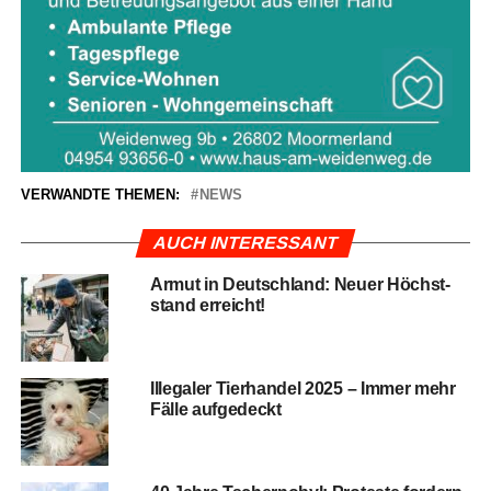
VERWANDTE THEMEN:
NEWS
AUCH INTERESSANT
Armut in Deutsch­land: Neu­er Höchst­
stand erreicht!
Ille­ga­ler Tier­han­del 2025 – Immer mehr
Fäl­le aufgedeckt