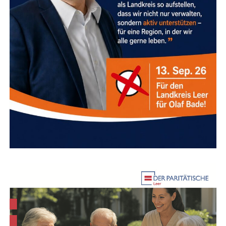
individuell:
Was braucht Ihr Sys­tem jetzt gera­de wirk­lich?
Geht es um Ent­las­tung, Sta­bi­li­sie­rung oder einen
sanf­ten Impuls zur Veränderung?
Wo lie­gen die Ursa­chen?
Wir suchen nach den
Wur­zeln der Anspan­nung, die Sie am frei­en Atmen
hindern.
Wel­che Res­sour­cen schla­fen in Ihnen?
Wir
reak­ti­vie­ren Ihre per­sön­li­chen Kraft­quel­len, damit
Sie nicht mehr nur funk­tio­nie­ren, son­dern wie­der
leben­dig spüren.
Wor­an mer­ken Sie, dass Sie im