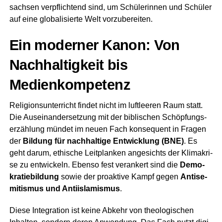
sach­sen ver­pflich­tend sind, um Schü­le­rin­nen und Schü­ler
auf eine glo­ba­li­sier­te Welt vorzubereiten.
Ein moder­ner Kanon: Von
Nach­hal­tig­keit bis
Medienkompetenz
Reli­gi­ons­un­ter­richt fin­det nicht im luft­lee­ren Raum statt.
Die Aus­ein­an­der­set­zung mit der bibli­schen Schöp­fungs­
er­zäh­lung mün­det im neu­en Fach kon­se­quent in Fra­gen
der
Bil­dung für nach­hal­ti­ge Ent­wick­lung (BNE)
. Es
geht dar­um, ethi­sche Leit­plan­ken ange­sichts der Kli­ma­kri­
se zu ent­wi­ckeln. Eben­so fest ver­an­kert sind die
Demo­
kra­tie­bil­dung
sowie der pro­ak­ti­ve Kampf gegen
Anti­se­
mi­tis­mus und Anti­is­la­mis­mus
.
Die­se Inte­gra­ti­on ist kei­ne Abkehr von theo­lo­gi­schen