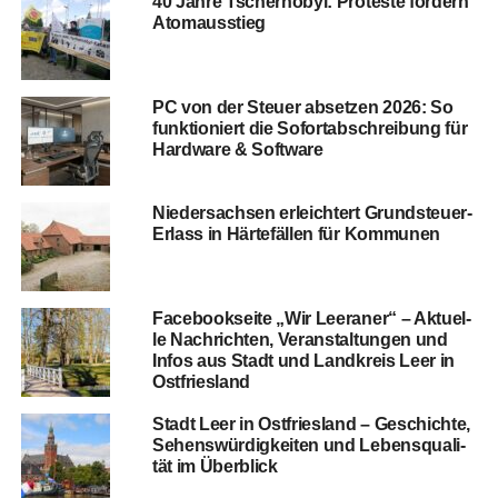
40 Jah­re Tscher­no­byl: Pro­tes­te for­dern
Atomausstieg
PC von der Steu­er abset­zen 2026: So
funk­tio­niert die Sofort­ab­schrei­bung für
Hard­ware & Software
Nie­der­sach­sen erleich­tert Grund­steu­er-
Erlass in Här­te­fäl­len für Kommunen
Face­book­sei­te „Wir Leera­ner“ – Aktu­el­
le Nach­rich­ten, Ver­an­stal­tun­gen und
Infos aus Stadt und Land­kreis Leer in
Ostfriesland
Stadt Leer in Ost­fries­land – Geschich­te,
Sehens­wür­dig­kei­ten und Lebens­qua­li­
tät im Überblick