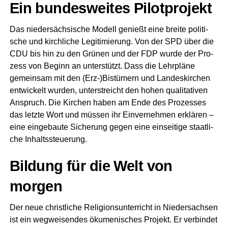
Ein bun­des­wei­tes Pilotprojekt
Das nie­der­säch­si­sche Modell genießt eine brei­te poli­ti­
sche und kirch­li­che Legi­ti­mie­rung. Von der SPD über die
CDU bis hin zu den Grü­nen und der FDP wur­de der Pro­
zess von Beginn an unter­stützt. Dass die Lehr­plä­ne
gemein­sam mit den (Erz-)Bistümern und Lan­des­kir­chen
ent­wi­ckelt wur­den, unter­streicht den hohen qua­li­ta­ti­ven
Anspruch. Die Kir­chen haben am Ende des Pro­zes­ses
das letz­te Wort und müs­sen ihr Ein­ver­neh­men erklä­ren –
eine ein­ge­bau­te Siche­rung gegen eine ein­sei­ti­ge staat­li­
che Inhaltssteuerung.
Bil­dung für die Welt von
morgen
Der neue christ­li­che Reli­gi­ons­un­ter­richt in Nie­der­sach­sen
ist ein weg­wei­sen­des öku­me­ni­sches Pro­jekt. Er ver­bin­det