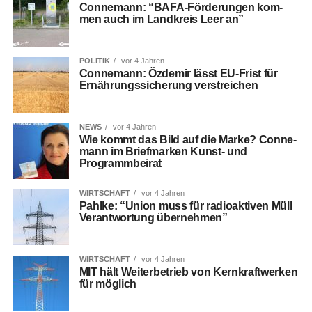
Con­ne­mann: “BAFA-För­de­run­gen kom­
men auch im Land­kreis Leer an”
POLITIK
vor 4 Jahren
Con­ne­mann: Özd­emir lässt EU-Frist für
Ernäh­rungs­si­che­rung verstreichen
NEWS
vor 4 Jahren
Wie kommt das Bild auf die Mar­ke? Con­ne­
mann im Brief­mar­ken Kunst- und
Programmbeirat
WIRTSCHAFT
vor 4 Jahren
Pahl­ke: “Uni­on muss für radio­ak­ti­ven Müll
Ver­ant­wor­tung übernehmen”
WIRTSCHAFT
vor 4 Jahren
MIT hält Wei­ter­be­trieb von Kern­kraft­wer­ken
für möglich