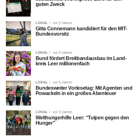
guten Zweck
LOKAL
vor 5 Jahren
Git­ta Con­ne­mann kan­di­diert für den MIT-
Bundesvorsitz
LOKAL
vor 5 Jahren
Bund för­dert Breit­band­aus­bau im Land­
kreis Leer millionenfach
LOKAL
vor 5 Jahren
Bun­des­wei­ter Vor­le­se­tag: Mit Agen­ten und
Powa­ckeln in ein gro­ßes Abenteuer
LOKAL
vor 5 Jahren
Welt­hun­ger­hil­fe Leer: “Tul­pen gegen den
Hunger”