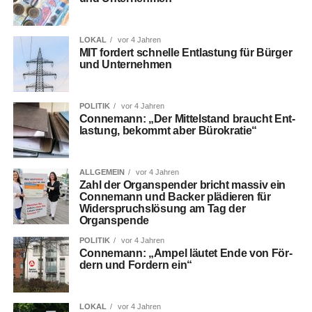
LOKAL
vor 4 Jahren
MIT for­dert schnel­le Ent­las­tung für Bür­ger
und Unternehmen
POLITIK
vor 4 Jahren
Con­ne­mann: „Der Mit­tel­stand braucht Ent­
las­tung, bekommt aber Bürokratie“
ALLGEMEIN
vor 4 Jahren
Zahl der Organ­spen­der bricht mas­siv ein
Con­ne­mann und Back­er plä­die­ren für
Wider­spruchs­lö­sung am Tag der
Organspende
POLITIK
vor 4 Jahren
Con­ne­mann: „Ampel läu­tet Ende von För­
dern und For­dern ein“
LOKAL
vor 4 Jahren