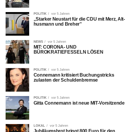
POLITIK
vor 5 Jahren
„Star­ker Neu­start für die CDU mit Merz, Alt­
hus­mann und Breher“
NEWS
vor 5 Jahren
MIT: CORONA- UND
BÜROKRATIEFESSELN LÖSEN
POLITIK
vor 5 Jahren
Con­ne­mann kri­ti­siert Buchungs­tricks
zulas­ten der Schuldenbremse
POLITIK
vor 5 Jahren
Git­ta Con­ne­mann ist neue MIT-Vorsitzende
LOKAL
vor 5 Jahren
Jubi­lä­ums­brot bringt 800 Euro für den