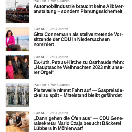
POLITIK
vor 4 Jahren
Auto­mo­bil­in­dus­trie braucht kei­ne Ali­bi­ver­
an­stal­tung – son­dern Planungssicherheit
LOKAL
vor 4 Jahren
Git­ta Con­ne­mann als stell­ver­tre­ten­de Vor­
sit­zen­de der CDU in Nie­der­sach­sen
nominiert
LOKAL
vor 4 Jahren
Ev.-luth. Petrus-Kir­che zu Ost­rhau­der­fehn:
„Haupt­sa­che Weih­nach­ten 2023 mit unse­
rer Orgel“
POLITIK
vor 4 Jahren
Plei­te­wel­le nimmt Fahrt auf — Gas­preis­de­
ckel zu spät – Mit­tel­stand bleibt gefährdet
LOKAL
vor 4 Jahren
„Dann gehen die Öfen aus“ — CDU Gene­
ral­se­kre­tär Mario Cza­ja besucht Bäcke­rei
Lüb­bers in Möhlenwarf