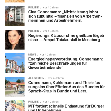
POLITIK
vor 4 Jahren
Git­ta Con­ne­mann: „Nicht­leis­tung lohnt
sich zukünf­tig – finan­ziert von Arbeit­neh­
me­rin­nen und Arbeitnehmern.
POLITIK
vor 4 Jahren
Regie­rungs-Klau­sur ohne greif­ba­re Ergeb­
nis­se — Ampel-Total­aus­fall in Meseberg
NEWS
vor 4 Jahren
Ener­gie­ein­spar­ver­ord­nung. Con­ne­mann:
“zahl­rei­che Beschrän­kun­gen für
Gewerbetreibende”
ALLGEMEIN
vor 4 Jahren
Con­ne­mann, Kuh­lemann und Thie­le fas­
sungs­los über För­der-Aus des Bun­des für
Sprach-Kitas in Bun­de und Leer.
POLITIK
vor 4 Jahren
MIT for­dert schnel­le Ent­las­tung für Bür­ger
und Unternehmen