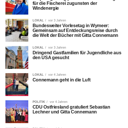
für die Fische­rei zuguns­ten der
Windenergie
LOKAL
vor 3 Jahren
Bun­des­wei­ter Vor­le­se­tag in Wymeer: ​​
Gemein­sam auf Ent­de­ckungs­rei­se durch
die Welt der Bücher mit Git­ta Connemann
LOKAL
vor 3 Jahren
Drin­gend Gast­fa­mi­li­en für Jugend­li­che aus
den USA gesucht
LOKAL
vor 4 Jahren
Con­ne­mann geht in die Luft
POLITIK
vor 4 Jahren
CDU Ost­fries­land gra­tu­liert Sebas­ti­an
Lech­ner und Git­ta Connemann