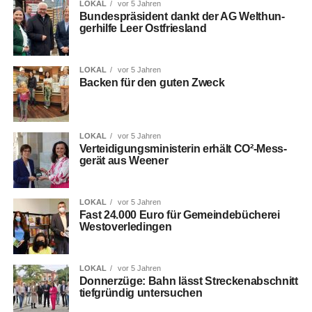
LOKAL
vor 5 Jahren
Bun­des­prä­si­dent dankt der AG Welt­hun­
ger­hil­fe Leer Ostfriesland
LOKAL
vor 5 Jahren
Backen für den guten Zweck
LOKAL
vor 5 Jahren
Ver­tei­di­gungs­mi­nis­te­rin erhält CO²-Mess­
ge­rät aus Weener
LOKAL
vor 5 Jahren
Fast 24.000 Euro für Gemein­de­bü­che­rei
Westoverledingen
LOKAL
vor 5 Jahren
Don­ner­zü­ge: Bahn lässt Stre­cken­ab­schnitt
tief­grün­dig untersuchen