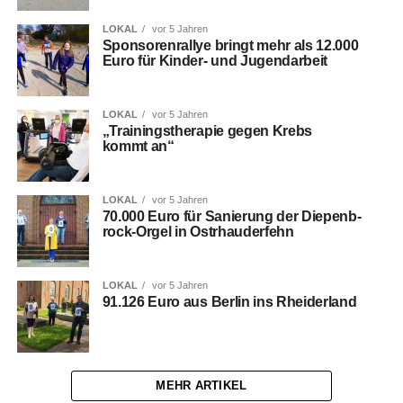
LOKAL
vor 5 Jahren
Spon­so­ren­ral­lye bringt mehr als 12.000
Euro für Kin­der- und Jugendarbeit
LOKAL
vor 5 Jahren
„Trai­nings­the­ra­pie gegen Krebs
kommt an“
LOKAL
vor 5 Jahren
70.000 Euro für Sanie­rung der Diepen­b­
rock-Orgel in Ostrhauderfehn
LOKAL
vor 5 Jahren
91.126 Euro aus Ber­lin ins Rheiderland
MEHR ARTIKEL