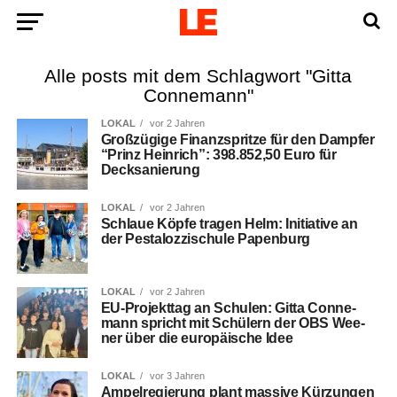
Alle posts mit dem Schlagwort "Gitta
Connemann"
LOKAL
vor 2 Jahren
Groß­zü­gi­ge Finanz­sprit­ze für den Damp­fer
“Prinz Hein­rich”: 398.852,50 Euro für
Decksanierung
LOKAL
vor 2 Jahren
Schlaue Köp­fe tra­gen Helm: Initia­ti­ve an
der Pes­ta­loz­zi­schu­le Papenburg
LOKAL
vor 2 Jahren
EU-Pro­jekt­tag an Schu­len: Git­ta Con­ne­
mann spricht mit Schü­lern der OBS Wee­
ner über die euro­päi­sche Idee
LOKAL
vor 3 Jahren
Ampel­re­gie­rung plant mas­si­ve Kür­zun­gen