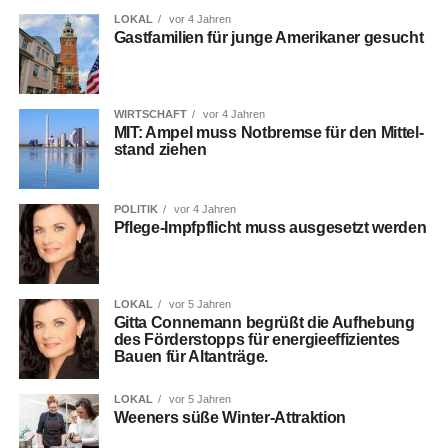
LOKAL
vor 4 Jahren
Gast­fa­mi­li­en für jun­ge Ame­ri­ka­ner gesucht
WIRTSCHAFT
vor 4 Jahren
MIT: Ampel muss Not­brem­se für den Mit­tel­
stand ziehen
POLITIK
vor 4 Jahren
Pfle­ge-Impf­pflicht muss aus­ge­setzt werden
LOKAL
vor 5 Jahren
Git­ta Con­ne­mann begrüßt die Auf­he­bung
des För­der­stopps für ener­gie­ef­fi­zi­en­tes
Bau­en für Altanträge.
LOKAL
vor 5 Jahren
Ween­ers süße Winter-Attraktion