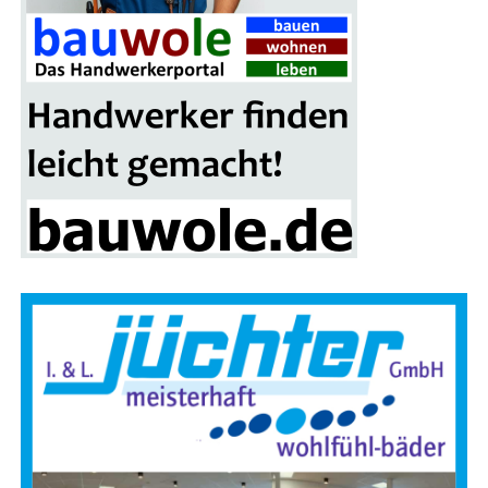
Grup­pen­fo­to vor der Brand­si­mu­la­ti­ons­an­la­ge in Leer:
(v. l.) Alwin Stamm, Spar­ten­lei­ter der Kreis­feu­er­wehr Leer,
Sascha Jöhnk („Brand­stif­ter“) von der Fir­ma Blaul & Sei­
fert GmbH aus Gan­der­ke­see , Land­rat Mat­thi­as Groo­te
sowie zwei Teil­neh­mer der Heiß­aus­bil­dung
unter vol­ler
Schutz­mon­tur und Atem­schutz
.
Für die Bevöl­ke­rung ist es eine erfreu­li­che Ent­wick­lung:
In den letz­ten Jah­ren ist die Zahl der Haus­brän­de deut­lich
zurück­ge­gan­gen. Rauch­mel­der sor­gen zudem dafür, dass
Bewoh­ner gefähr­de­te Gebäu­de meist recht­zei­tig ver­las­
sen kön­nen.
Das hat jedoch zur Fol­ge, dass Feu­er­
wehr­leu­te sel­te­ner Gele­gen­heit haben, im Innen­an­griff