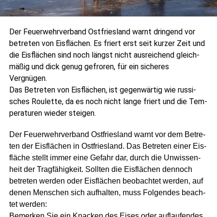
Der Feu­er­wehr­ver­band Ost­fries­land warnt drin­gend vor
betre­ten von Eis­flä­chen. Es friert erst seit kur­zer Zeit und
die Eis­flä­chen sind noch längst nicht aus­rei­chend gleich­
mä­ßig und dick genug gefro­ren, für ein siche­res
Vergnügen.
Das Betre­ten von Eis­flä­chen, ist gegen­wär­tig wie rus­si­
sches Rou­lette, da es noch nicht lan­ge friert und die Tem­
pe­ra­tu­ren wie­der steigen.
Der Feu­er­wehr­ver­band Ost­fries­land warnt vor dem Betre­
ten der Eis­flä­chen in Ost­fries­land. Das Betre­ten einer Eis­
flä­che stellt immer eine Gefahr dar, durch die Unwis­sen­
heit der Trag­fä­hig­keit. Soll­ten die Eis­flä­chen den­noch
betre­ten wer­den oder Eis­flä­chen beob­ach­tet wer­den, auf
denen Men­schen sich auf­hal­ten, muss Fol­gen­des beach­
tet wer­den:
Bemer­ken Sie ein Kna­cken des Eises oder auf­lau­fen­des