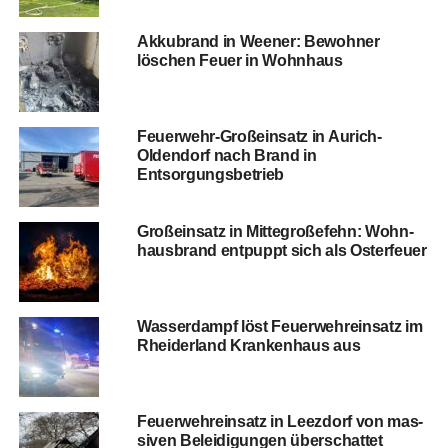
Akku­brand in Wee­ner: Bewoh­ner
löschen Feu­er in Wohnhaus
Feu­er­wehr-Groß­ein­satz in Aurich-
Olden­dorf nach Brand in
Entsorgungsbetrieb
Groß­ein­satz in Mit­te­große­fehn: Wohn­
haus­brand ent­puppt sich als Osterfeuer
Was­ser­dampf löst Feu­er­wehr­ein­satz im
Rhei­der­land Kran­ken­haus aus
Feu­er­wehr­ein­satz in Leez­dorf von mas­
si­ven Belei­di­gun­gen überschattet