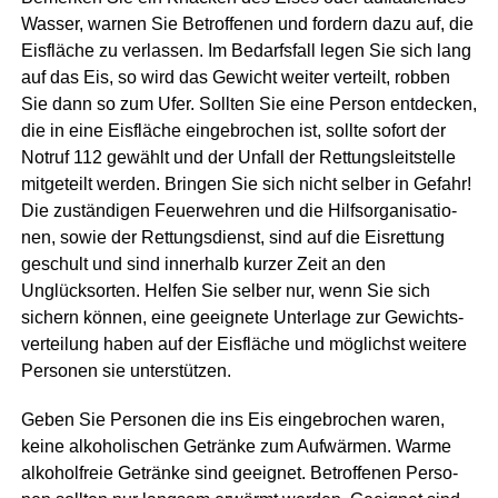
Was­ser, war­nen Sie Betrof­fe­nen und for­dern dazu auf, die
Eis­flä­che zu ver­las­sen. Im Bedarfs­fall legen Sie sich lang
auf das Eis, so wird das Gewicht wei­ter ver­teilt, rob­ben
Sie dann so zum Ufer. Soll­ten Sie eine Per­son ent­de­cken,
die in eine Eis­flä­che ein­ge­bro­chen ist, soll­te sofort der
Not­ruf 112 gewählt und der Unfall der Ret­tungs­leit­stel­le
mit­ge­teilt wer­den. Brin­gen Sie sich nicht sel­ber in Gefahr!
Die zustän­di­gen Feu­er­weh­ren und die Hilfs­or­ga­ni­sa­tio­
nen, sowie der Ret­tungs­dienst, sind auf die Eis­ret­tung
geschult und sind inner­halb kur­zer Zeit an den
Unglücksor­ten. Hel­fen Sie sel­ber nur, wenn Sie sich
sichern kön­nen, eine geeig­ne­te Unter­la­ge zur Gewichts­
ver­tei­lung haben auf der Eis­flä­che und mög­lichst wei­te­re
Per­so­nen sie unterstützen.
Geben Sie Per­so­nen die ins Eis ein­ge­bro­chen waren,
kei­ne alko­ho­li­schen Geträn­ke zum Auf­wär­men. War­me
alko­hol­freie Geträn­ke sind geeig­net. Betrof­fe­nen Per­so­