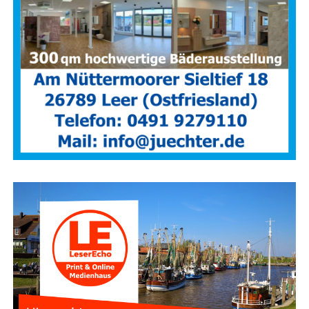
prak­ti­sche Erfah­run­gen zu sam­meln.
Rou­ti­ne und
siche­re Hand­lungs­ab­läu­fe müs­sen des­halb gezielt trai­
niert wer­den – unter rea­lis­ti­schen Bedingungen.
Anzeige