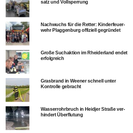
satz und Vollsperrung
Nach­wuchs für die Ret­ter: Kin­der­feu­er­
wehr Plag­gen­burg offi­zi­ell gegründet
Gro­ße Such­ak­ti­on im Rhei­der­land endet
erfolgreich
Gras­brand in Wee­ner schnell unter
Kon­trol­le gebracht
Was­ser­rohr­bruch in Heid­jer Stra­ße ver­
hin­dert Überflutung