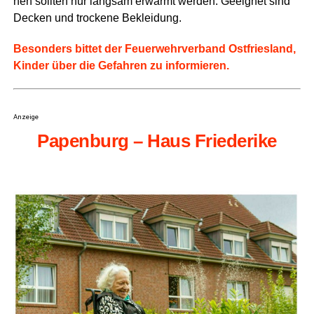
nen soll­ten nur lang­sam erwärmt wer­den. Geeig­net sind
Decken und tro­cke­ne Bekleidung.
Beson­ders bit­tet der Feu­er­wehr­ver­band Ost­fries­land,
Kin­der über die Gefah­ren zu informieren.
Anzeige
Papen­burg – Haus Friederike