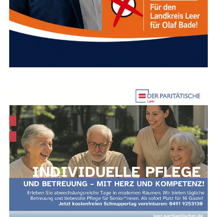
ger Fahr­rad­fah­rer stürz­te und erlitt Kopf­ver­let­zun­gen. Er
wur­de zur wei­te­ren Behand­lung in ein Kran­ken­haus
gebracht.
Anzeige
Bei dem Mann wur­de eine Atem­al­ko­hol­kon­zen­tra­ti­on fest­
ge­stellt, die einem Wert von 2,58 Pro­mil­le entsprach.
Zeu­gin­nen und Zeu­gen, die den Unfall beob­ach­tet haben
oder Anga­ben zum vor­he­ri­gen Fahr­ver­hal­ten des Man­nes
machen kön­nen, wer­den gebe­ten, sich bei der Poli­zei zu
melden.
Die Poli­zei weist dar­auf hin, dass auch das Fah­ren mit
einem Fahr­rad unter Alko­hol­ein­fluss straf­bar sein kann.
Bereits ab einem Wert von 0,3 Pro­mil­le kann eine Straf­tat
vor­lie­gen, wenn alko­hol­be­ding­te Aus­fall­erschei­nun­gen,
Fahr­feh­ler oder ein Unfall hin­zu­kom­men. Ab 1,6 Pro­mil­le
gel­ten Fahr­rad­fah­ren­de unab­hän­gig von kon­kre­ten Aus­
fall­erschei­nun­gen als abso­lut fahruntüchtig.