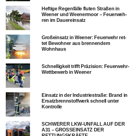
Hef­ti­ge Regen­fäl­le flu­ten Stra­ßen in
Wee­ner und Ween­er­moor – Feu­er­weh­
ren im Dauereinsatz
Groß­ein­satz in Wee­ner: Feu­er­wehr ret­
tet Bewoh­ner aus bren­nen­dem
Wohnhaus
Schnel­lig­keit trifft Prä­zi­si­on: Feu­er­wehr-
Wett­be­werb in Weener
Ein­satz in der Indus­trie­stra­ße: Brand in
Ersatz­brenn­stoff­werk schnell unter
Kontrolle
SCHWERER LKW-UNFALL AUF DER
A31 – GROSSEINSATZ DER
RETTUNGSKRÄFTE