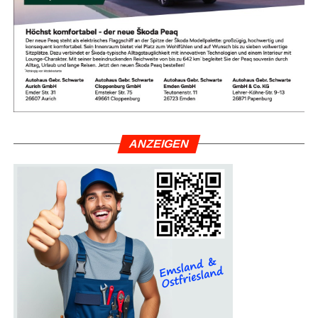
War­um die Heiß­aus­bil­dung so
wich­tig ist
ANZEI­GEN