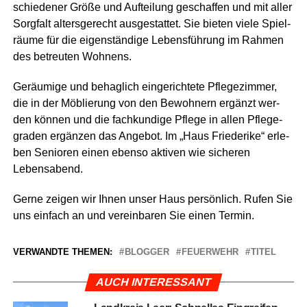
schie­de­ner Grö­ße und Auf­tei­lung geschaf­fen und mit aller
Sorg­falt alters­ge­recht aus­ge­stat­tet. Sie bie­ten vie­le Spiel­
räu­me für die eigen­stän­di­ge Lebens­füh­rung im Rah­men
des betreu­ten Wohnens.
Geräu­mi­ge und behag­lich ein­ge­rich­te­te Pfle­ge­zim­mer,
die in der Möblie­rung von den Bewoh­nern ergänzt wer­
den kön­nen und die fach­kun­di­ge Pfle­ge in allen Pfle­ge­
gra­den ergän­zen das Ange­bot. Im „Haus Frie­de­ri­ke“ erle­
ben Senio­ren einen eben­so akti­ven wie siche­ren
Lebensabend.
Ger­ne zei­gen wir Ihnen unser Haus per­sön­lich. Rufen Sie
uns ein­fach an und ver­ein­ba­ren Sie einen Termin.
VERWANDTE THEMEN:
BLOGGER
FEUERWEHR
TITEL
AUCH INTERESSANT