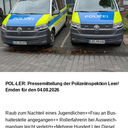
POL-LER: Pres­se­mit­tei­lung der Poli­zei­in­spek­ti­on Leer/
Emden für den 04.08.2026
Raub zum Nach­teil eines Jugendlichen++Frau an Bus­
hal­te­stel­le ange­gan­gen++ Rol­ler­fah­re­rin bei Aus­weich­
ma­nö­ver leicht verletzt++Mehrere Hun­dert Liter Die­sel