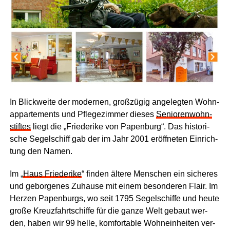
In Blick­wei­te der moder­nen, groß­zü­gig ange­leg­ten Wohn­
ap­par­te­ments und Pfle­ge­zim­mer die­ses
Senio­ren­wohn­
stif­tes
liegt die „Frie­de­ri­ke von Papen­burg“. Das his­to­ri­
sche Segel­schiff gab der im Jahr 2001 eröff­ne­ten Ein­rich­
tung den Namen.
Im „
Haus Frie­de­ri­ke
“ fin­den älte­re Men­schen ein siche­res
und gebor­ge­nes Zuhau­se mit einem beson­de­ren Flair. Im
Her­zen Papen­burgs, wo seit 1795 Segel­schif­fe und heu­te
gro­ße Kreuz­fahrt­schif­fe für die gan­ze Welt gebaut wer­
den, haben wir 99 hel­le, kom­for­ta­ble Wohn­ein­hei­ten ver­