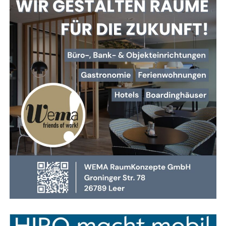
zunächst ab – dringt die­se aber durch, kann es für den
Trä­ger lebens­ge­fähr­lich wer­den. Des­halb ist es wich­tig,
dass Feu­er­wehr­leu­te die Gren­zen ihrer Schutz­aus­rüs­tung
in einem siche­ren Umfeld kennenlernen.
Hin­zu kommt: Durch moder­ne Bau­wei­sen und Mate­ria­li­en
hat sich das Brand­ver­hal­ten ver­än­dert. Brän­de ent­wi­ckeln
sich heu­te oft schwe­lend, pro­du­zie­ren gif­ti­ge Gase und
kön­nen beim Öff­nen von Türen explo­si­ons­ar­tig durch­zün­
den. Sol­che Sze­na­ri­en stel­len höchs­te Anfor­de­run­gen an
Tak­tik, Team­ar­beit und das rich­ti­ge Vorgehen.
mehr lesen — Hier klicken
Anzeige