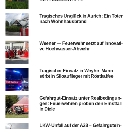
Tra­gi­sches Unglück in Aurich: Ein Toter
nach Wohnhausbrand
Wee­ner — Feu­er­wehr setzt auf inno­va­ti­
ve Hochwasser-Abwehr
Tra­gi­scher Ein­satz in Wey­he: Mann
stirbt in Silo­auf­lie­ger mit Röstkaffee
Gefahr­gut-Ein­satz unter Real­be­din­gun­
gen: Feu­er­weh­ren pro­ben den Ernst­fall
in Diele
LKW-Unfall auf der A28 – Gefahr­gut­ein­