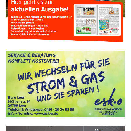
Neue Her­aus­for­de­run­gen für
Atemschutzgeräteträger
Vie­les hat sich für Feu­er­wehr­leu­te im Atem­schutz­ein­satz
ver­än­dert. Moder­ne Ein­satz­klei­dung schützt deut­lich bes­
ser als frü­her, ver­mit­telt aber manch­mal eine trü­ge­ri­sche
Sicher­heit. Denn die Beklei­dung hält zwar gro­ße Hit­ze