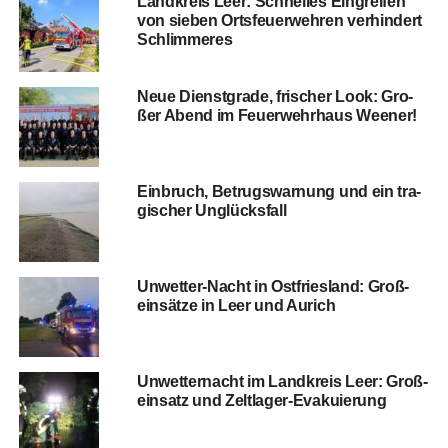
Land­kreis Leer: Schnel­les Ein­grei­fen
von sie­ben Orts­feu­er­weh­ren ver­hin­dert
Schlimmeres
Neue Dienst­gra­de, fri­scher Look: Gro­
ßer Abend im Feu­er­wehr­haus Weener!
Ein­bruch, Betrugs­war­nung und ein tra­
gi­scher Unglücksfall
Unwet­ter-Nacht in Ost­fries­land: Groß­
ein­sät­ze in Leer und Aurich
Unwet­ter­nacht im Land­kreis Leer: Groß­
ein­satz und Zeltlager-Evakuierung