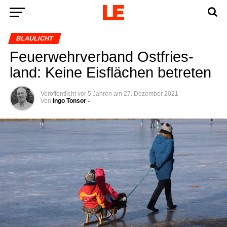
BLAULICHT
Feu­er­wehr­ver­band Ost­fries­
land: Kei­ne Eis­flä­chen betreten
Veröffentlicht
vor 5 Jahren
am
27. Dezember 2021
Von
Ingo Tonsor -