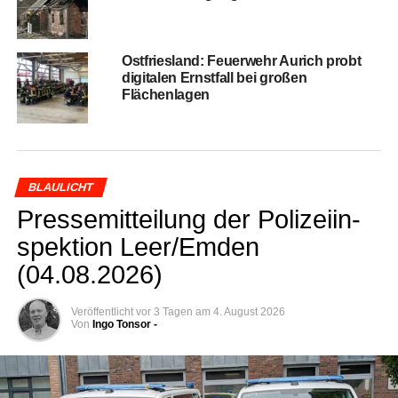
Ost­fries­land: Feu­er­wehr Aurich probt
digi­ta­len Ernst­fall bei gro­ßen
Flächenlagen
BLAULICHT
Pres­se­mit­tei­lung der Poli­zei­in­
spek­ti­on Leer/Emden
(04.08.2026)
Veröffentlicht
vor 3 Tagen
am
4. August 2026
Von
Ingo Tonsor -