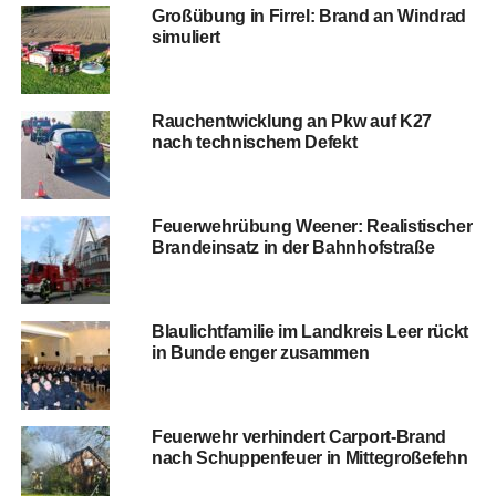
Groß­übung in Fir­rel: Brand an Wind­rad
simuliert
Rauch­ent­wick­lung an Pkw auf K27
nach tech­ni­schem Defekt
Feu­er­wehr­übung Wee­ner: Rea­lis­ti­scher
Brand­ein­satz in der Bahnhofstraße
Blau­licht­fa­mi­lie im Land­kreis Leer rückt
in Bun­de enger zusammen
Feu­er­wehr ver­hin­dert Car­port-Brand
nach Schup­pen­feu­er in Mittegroßefehn