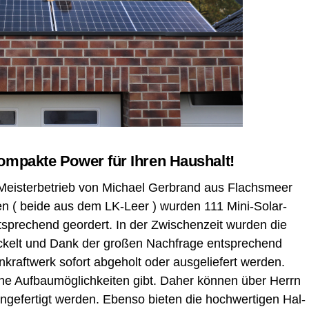
Kom­pak­te Power für Ihren Haushalt!
Meis­ter­be­trieb von Micha­el Ger­brand aus Flachs­meer
n ( bei­de aus dem LK-Leer ) wur­den 111 Mini-Solar­
t­spre­chend geor­dert. In der Zwi­schen­zeit wur­den die
­ckelt und Dank der gro­ßen Nach­fra­ge ent­spre­chend
­kraft­werk sofort abge­holt oder aus­ge­lie­fert wer­den.
che Auf­bau­mög­lich­kei­ten gibt. Daher kön­nen über Herrn
e­fer­tigt wer­den. Eben­so bie­ten die hoch­wer­ti­gen Hal­