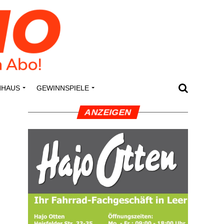
N­HAUS
GEWINN­SPIE­LE
ANZEI­GEN