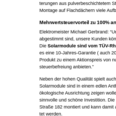
te­run­gen aus pul­ver­be­schich­te­tem
Mon­ta­ge auf Flach­dä­chern vie­le Au
Mehr­wert­steu­er­vor­teil zu 100%
Elek­tro­meis­ter Micha­el Ger­brand: “U
abge­stimmt sind, unse­re Kun­den kön­
Die
Solar­mo­du­le sind vom TÜV-Rh
es eine 10-Jah­res-Garan­tie ( auch 20
Pro­dukt zu einem Akti­ons­preis von n
steu­er­be­frei­ung anbieten.”
Neben der hohen Qua­li­tät spielt auch
Solar­mo­du­le sind in einem edlen Anth
öko­lo­gi­sche Aus­rich­tung zei­gen wol­
sinn­vol­le und schö­ne Inves­ti­ti­on. 
Stra­ße 182 mon­tiert und kann damit 
tet werden.