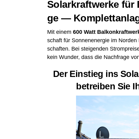
Solar­kraft­wer­ke f
ge — Kom­plett­an­la
Mit einem
600 Watt
Bal­kon­kraft­wer
schaft für Son­nen­en­er­gie im Nor­den
schaf­ten. Bei stei­gen­den Strom­prei­s
kein Wun­der, dass die Nach­fra­ge von 
Der Ein­stieg ins Sola
betrei­ben Sie 