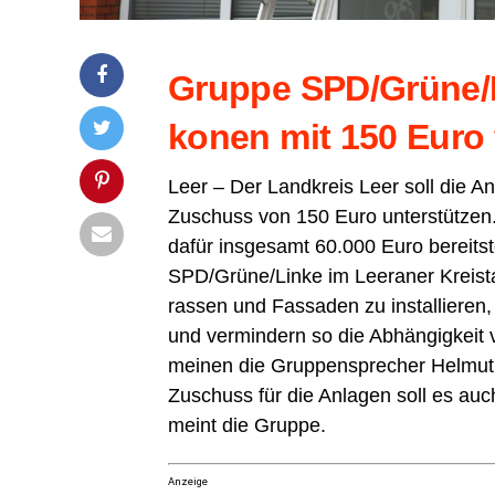
Grup­pe SPD/Grüne/Li
ko­nen mit 150 Euro
Leer – Der Land­kreis Leer soll die An
Zuschuss von 150 Euro unter­stüt­zen.
dafür ins­ge­samt 60.000 Euro bereit­s
SPD/Grüne/Linke im Leera­ner Kreis­tag.
ras­sen und Fas­sa­den zu instal­lie­ren
und ver­min­dern so die Abhän­gig­keit vo
mei­nen die Grup­pen­spre­cher Hel­m
Zuschuss für die Anla­gen soll es au
meint die Gruppe.
Anzeige