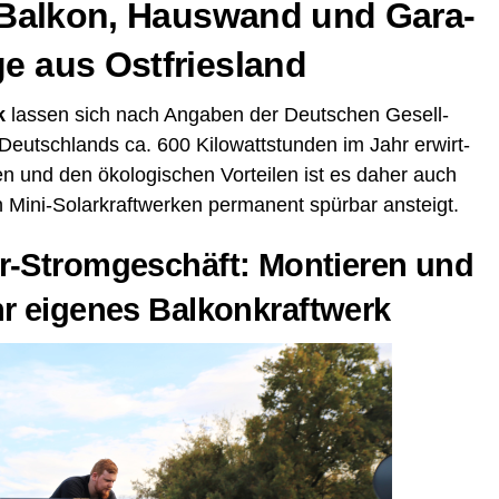
ür Bal­kon, Haus­wand und Gara­
­ge aus Ostfriesland
k
las­sen sich nach Anga­ben der Deut­schen Gesell­
 Deutsch­lands ca. 600 Kilo­watt­stun­den im Jahr erwirt­
en und den öko­lo­gi­schen Vor­tei­len ist es daher auch
Mini-Solar­kraft­wer­ken per­ma­nent spür­bar ansteigt.
r-Strom­ge­schäft: Mon­tie­ren und
Ihr eige­nes Balkonkraftwerk