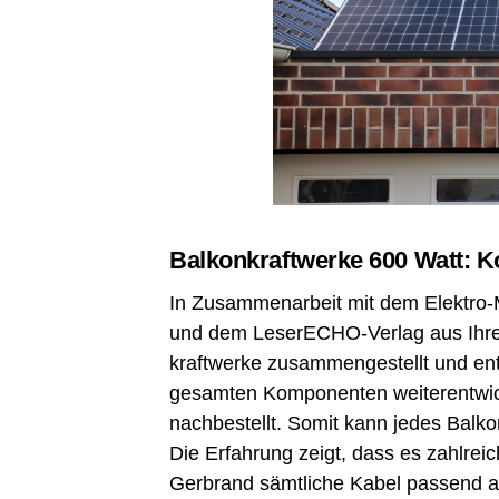
Bal­kon­kraft­wer­ke 600 Watt: 
In Zusam­men­ar­beit mit dem Elek­tro-
und dem Lese­r­ECHO-Ver­lag aus Ihre
kraft­wer­ke zusam­men­ge­stellt und en
gesam­ten Kom­po­nen­ten wei­ter­ent­wi
nach­be­stellt. Somit kann jedes Bal­kon
Die Erfah­rung zeigt, dass es zahl­rei­
Ger­brand sämt­li­che Kabel pas­send ang