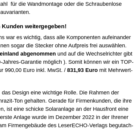
 Stahl für die Wand­mon­ta­ge oder die Schrau­ben­lo­se
fbauvarianten.
 an Kun­den weitergegeben!
ns war es wich­tig, dass alle Kom­po­nen­ten auf­ein­an­der
nen sogar die Ste­cker ohne Auf­preis frei aus­wäh­len.
ein­land abge­nom­men
und auf die Wech­sel­rich­ter gibt
-Jah­res-Garan­tie mög­lich ). Somit kön­nen wir ein TOP-
ur 990,00 Euro inkl. MwSt. /
831,93 Euro
mit Mehr­wert­
 das Design eine wich­ti­ge Rol­le. Die Rah­men der
ra­zit-Ton gehal­ten. Gera­de für Fir­men­kun­den, die ihre
len, ist eine schi­cke Solar­an­la­ge an der Haus­front eine
Die ers­te Anla­ge wur­de im Dezem­ber 2022 in der Ihre­ner
am Fir­men­ge­bäu­de des Lese­r­ECHO-Ver­lags begut­ach­