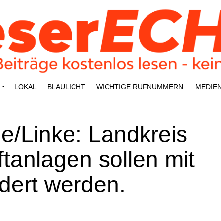
LOKAL
BLAU­LICHT
WICH­TI­GE RUFNUMMERN
MEDI­E
/Linke: Land­kreis
­an­la­gen sol­len mit
­dert werden.