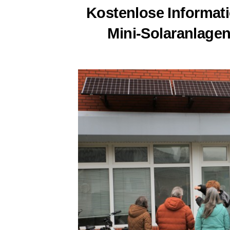
Kos­ten­lo­se Infor­ma­
Mini-Solar­an­la­g