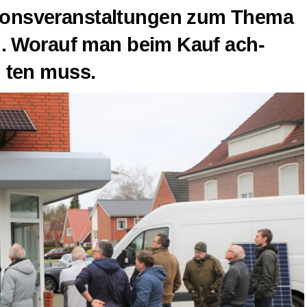
ti­ons­ver­an­stal­tun­gen zum The­ma
en. Wor­auf man beim Kauf ach­
ten muss.