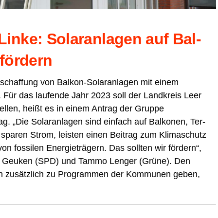
nke: Solar­an­la­gen auf Bal­
 fördern
schaf­fung von Bal­kon-Solar­an­la­gen mit einem
 Für das lau­fen­de Jahr 2023 soll der Land­kreis Leer
tel­len, heißt es in einem Antrag der Grup­pe
 „Die Solar­an­la­gen sind ein­fach auf Bal­ko­nen, Ter­
, spa­ren Strom, leis­ten einen Bei­trag zum Kli­ma­schutz
n fos­si­len Ener­gie­trä­gern. Das soll­ten wir för­dern“,
ut Geu­ken (SPD) und Tammo Len­ger (Grü­ne). Den
ch zusätz­lich zu Pro­gram­men der Kom­mu­nen geben,