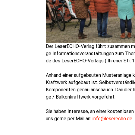
Der Lese­r­ECHO-Ver­lag führt zusam­men mit
ge Infor­ma­ti­ons­ver­an­stal­tun­gen zum The
de des Lese­r­ECHO-Ver­lags ( Ihre­ner Str. 1
Anhand einer auf­ge­bau­ten Mus­ter­an­la­ge 
Kraft­werk auf­ge­baut ist. Selbst­ver­ständ­l
Kom­po­nen­ten genau anschau­en. Dar­über hin
ge / Bal­kon­kraft­werk vorgeführt.
Sie haben Inter­es­se, an einer kos­ten­lo­sen 
uns ger­ne per Mail an:
info@leserecho.de