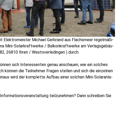
 Elek­tro­meis­ter Micha­el Ger­brand aus Flachs­meer regel­mä­ßi­
­ma Mini-Solar­kraft­wer­ke / Bal­kon­kraft­wer­ke am Ver­lags­ge­bäu­
82, 26810 Ihren / Wes­t­ov­er­le­din­gen ) durch.
kön­nen sich Inter­es­sen­ten genau anschau­en, wie ein sol­ches
ich kön­nen die Teil­neh­mer Fra­gen stel­len und sich die ein­zel­nen
­aus wird der kom­plet­te Auf­bau einer sol­chen Mini-Solar­an­la­
Infor­ma­ti­ons­ver­an­stal­tung teil­zu­neh­men? Dann schrei­ben Sie