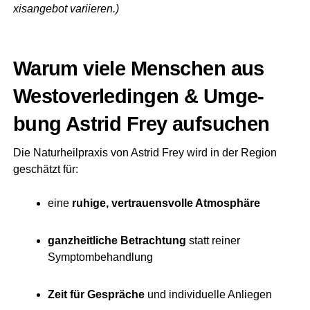
xis­an­ge­bot variieren.)
War­um vie­le Men­schen aus
Wes­t­ov­er­le­din­gen & Umge­
bung Astrid Frey aufsuchen
Die Natur­heil­pra­xis von Astrid Frey wird in der Regi­on
geschätzt für:
eine
ruhi­ge, ver­trau­ens­vol­le Atmosphäre
ganz­heit­li­che Betrach­tung
statt rei­ner
Symptombehandlung
Zeit für Gesprä­che
und indi­vi­du­el­le Anliegen