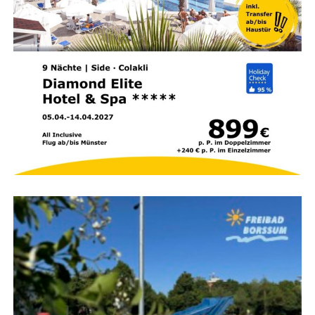
Sprach­an­ge­bot:
Wer­den die Akti­vi­tä­ten im Kids-
Club auch auf Deutsch oder mehr­spra­chig
angeboten?
Strand­si­cher­heit:
Fällt der Strand seicht ab und
sind aus­ge­bil­de­te Ret­tungs­schwim­mer vor Ort?
Medi­zi­ni­sche Ver­sor­gung:
Wie schnell ist im Not­
fall der nächs­te Arzt oder ein Kran­ken­haus
erreichbar?
Zim­mer­aus­stat­tung:
Bie­tet das Hotel geräu­mi­ge
Fami­li­en­zim­mer mit Baby­aus­stat­tung (Git­ter­bett,
Baby­phon, Wasserkocher)?
Kuli­na­rik:
Ste­hen meh­re­re À‑la-car­te-Restau­rants