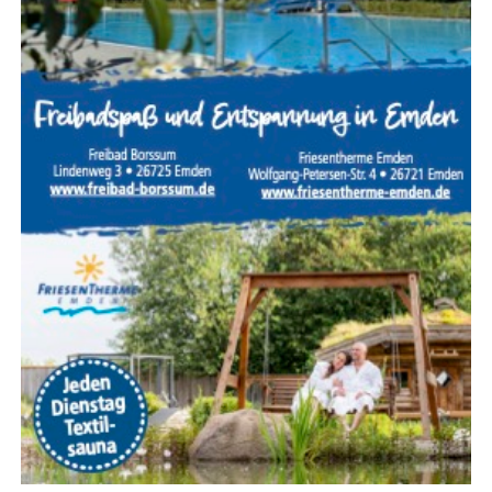
zur Ver­fü­gung, um kuli­na­ri­sche Abwechs­lung zum
Buf­fet zu bieten?
Wäh­rend All-Inclu­si­ve extrem prak­tisch ist, schwankt die
Qua­li­tät der Buf­fets von Haus zu Haus. Wer mit Säug­lin­
gen oder Klein­kin­dern reist, soll­te zudem gezielt nach
ruhig gele­ge­nen Zim­mern mit zusätz­li­chen Rück­zugs­
mög­lich­kei­ten fragen.
Sicher­heit, Ser­vice und exzel­len­tes
Preis-Leistungs-Verhältnis
Die Tür­kei punk­tet im inter­na­tio­na­len Ver­gleich unver­än­
dert mit einem her­aus­ra­gen­den Preis-Leis­tungs-Ver­hält­
nis. Selbst hoch­klas­si­ge 5‑S­ter­ne-Resorts mit umfang­rei­
chem Ser­vice­an­ge­bot sind oft deut­lich güns­ti­ger als ver­
gleich­ba­re Anla­gen in ande­ren Mit­tel­meer­re­gio­nen.
Attrak­ti­ve Früh­bu­cher-Rabat­te und spe­zi­ell kal­ku­lier­te