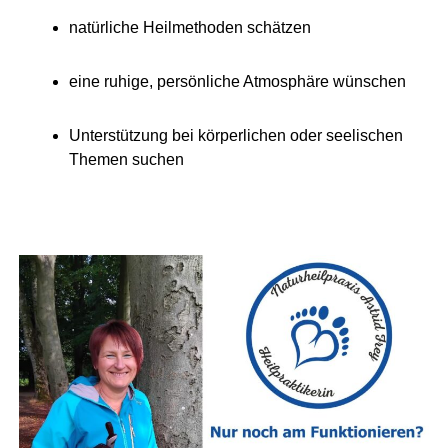
natür­li­che Heil­me­tho­den schätzen
eine ruhi­ge, per­sön­li­che Atmo­sphä­re wünschen
Unter­stüt­zung bei kör­per­li­chen oder see­li­schen
The­men suchen