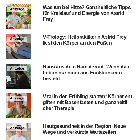
Was tun bei Hit­ze? Ganz­heit­li­che Tipps
Anzeige
für Kreis­lauf und Ener­gie von Astrid
Frey
V‑Trology: Heil­prak­ti­ke­rin Astrid Frey
Anzeige
liest den Kör­per an den Füßen
Raus aus dem Hams­ter­rad: Wenn das
Anzeige
Leben nur noch aus Funk­tio­nie­ren
besteht
Vital in den Früh­ling star­ten: Kör­per ent­
Anzeige
gif­ten mit Basen­fas­ten und ganz­heit­li­
cher Therapie
Haut­ge­sund­heit in der Regi­on: Neue
Anzeige
Wege und ver­kürz­te Wartezeiten