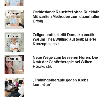
Ost­fries­land: Rauch­frei ohne Rück­fall:
Anzeige
Mit sanf­ten Metho­den zum dau­er­haf­ten
Erfolg
Zell­ge­sund­heit trifft Den­tal­kos­me­tik:
Anzeige
War­um Thea Witt­ling auf test­ba­sier­te
Kon­zep­te setzt
Neue Wege zum bes­se­ren Hören: Die
Anzeige
Kraft der Gehör­the­ra­pie bei Wil­ken
Hörakustik
„Trai­nings­the­ra­pie gegen Krebs
kommt an“