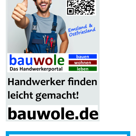
Optio­nen sichern. Dann steht einer erhol­sa­men Aus­zeit
voll unver­gess­li­cher Momen­te nichts im Wege.
Tipp zur Buchung: Nut­zen Sie per­
sön­li­che Bera­tung vor Ort
Gibt es Unsi­cher­hei­ten, wel­ches Resort oder wel­che
Regi­on am bes­ten passt? Erfah­re­ne Rei­se-Exper­ten
unter­stüt­zen ger­ne bei der Aus­wahl. Die Pro­fis von
Rei­se­
land PRO­FiL Rei­sen
ken­nen die bes­ten Fami­li­en­ho­tels
per­sön­lich und bera­ten indi­vi­du­ell zu kin­der­freund­li­chen
Anla­gen, opti­ma­len Flug­zei­ten und fle­xi­blen
Tarifoptionen.
Besu­chen Sie die Rei­se-Exper­ten vor Ort in den
Filialen:
Emden
|
Aurich
|
Nor­den