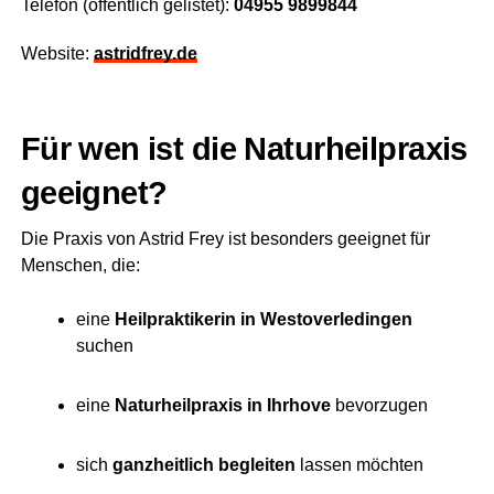
Tele­fon (öffent­lich gelis­tet):
04955 9899844
Web­site:
astridfrey.de
Für wen ist die Natur­heil­pra­xis
geeignet?
Die Pra­xis von Astrid Frey ist beson­ders geeig­net für
Men­schen, die:
eine
Heil­prak­ti­ke­rin in Wes­t­ov­er­le­din­gen
suchen
eine
Natur­heil­pra­xis in Ihr­ho­ve
bevorzugen
sich
ganz­heit­lich beglei­ten
las­sen möchten