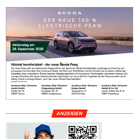
Fami­li­en-Paket­prei­se machen die Ange­bo­te zusätz­lich
reizvoll.
Um Ent­täu­schun­gen zu ver­mei­den, emp­fiehlt sich die
Nut­zung geprüf­ter Bewer­tungs­por­ta­le. Wer auf aktu­el­le
Aus­zeich­nun­gen ach­tet und Erfah­rungs­be­rich­te ande­rer
Kun­den gezielt liest, mini­miert Risi­ken und fin­det exakt
das Hotel, das zu den Bedürf­nis­sen der eige­nen Rei­se­
kon­stel­la­ti­on passt.
Fazit: Mit rich­ti­ger Pla­nung zum
per­fek­ten Familienurlaub
Die Tür­kei bleibt eine abso­lu­te Erst­emp­feh­lung für Fami­li­
en, die Son­ne, Bade­spaß, akti­vie­ren­de Ange­bo­te für Kin­
ANZEI­GEN
der und fas­zi­nie­ren­de kul­tu­rel­le High­lights mit­ein­an­der
ver­bin­den möch­ten. Die Erfolgs­for­mel für den per­fek­ten
Urlaub lau­tet: recht­zei­tig pla­nen, auf ent­schei­den­de Aus­
stat­tungs­merk­ma­le ach­ten und Früh­bu­cher- sowie Flex-