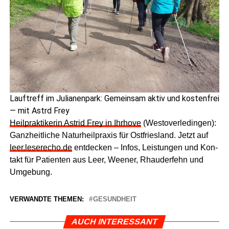
Lauf­treff im Julia­nen­park: Gemein­sam aktiv und kos­ten­frei
— mit Astrd Frey
Heil­prak­ti­ke­rin Astrid Frey in Ihr­ho­ve
(Wes­t­ov­er­le­din­gen):
Ganz­heit­li­che Natur­heil­pra­xis für Ost­fries­land. Jetzt auf
leer.leserecho.de
ent­de­cken – Infos, Leis­tun­gen und Kon­
takt für Pati­en­ten aus Leer, Wee­ner, Rhau­der­fehn und
Umgebung.
VERWANDTE THEMEN:
GESUNDHEIT
AUCH INTERESSANT