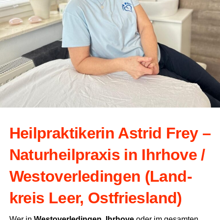
Heil­prak­ti­ke­rin Astrid Frey –
Natur­heil­pra­xis in Ihr­ho­ve /
Wes­t­ov­er­le­din­gen (Land­
kreis Leer, Ostfriesland)
Wer in
Wes­t­ov­er­le­din­gen
,
Ihr­ho­ve
oder im gesam­ten