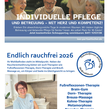
Show­time! QUEEN MAY ROCK zün­det ein Feu­er­
werk aus Queen-Klas­si­kern – vol­ler Gla­mour, Chö­
Anzeige
re und legen­dä­rer Rock-Oper-Momen­te. Eine
Hom­mage an eine der größ­ten Bands aller Zei­ten
– mit dem Anspruch, dem Ori­gi­nal­ge­fühl so nah
wie mög­lich zu kommen.
Tickets & Vorverkauf
Der Vor­ver­kauf star­tet zeitnah.
Star­ke Part­ner an Bord
Unter­stützt wird das Fes­ti­val von star­ken Part­nern aus der
Region:
Alli­anz Bohl­mann, Möbel­haus Berg­enthal, DÜRING
Immo­bi­li­en, Kru­se Moden, Men­gers am Markt sowie
TUI Rei­se­Cen­ter Bohlmann.