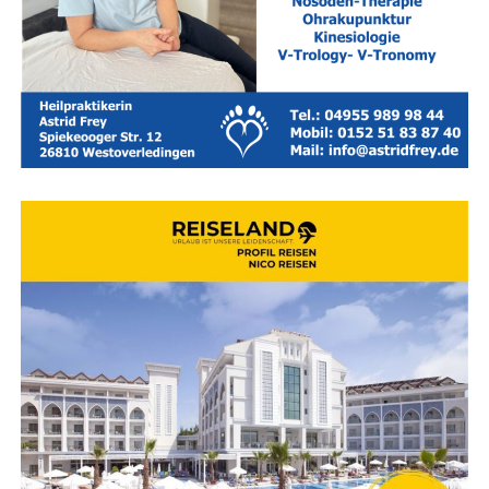
Medi­en­part­ner:
Lese­r­ECHO-Ver­lag und die
Face­book­
sei­te „Wir Leera­ner“
.
Rei­se­land — Ihr Rei­se­bü­ro für Ost­frie­sand — Leer — Aurich
— Emden
Wor­auf bei der Buchung geach­tet
wer­den sollte
Nicht jedes Hotel, das sich mit dem Sie­gel „fami­li­en­
freund­lich“ schmückt, hält in der Pra­xis alle Ver­spre­chen.
Ein genau­er Blick auf die Aus­stat­tungs­de­tails lohnt sich
daher vor der Entscheidung:
Kin­der­be­treu­ung:
Gibt es qua­li­fi­zier­te Betreu­ung
in alters­ge­recht auf­ge­teil­ten Gruppen?