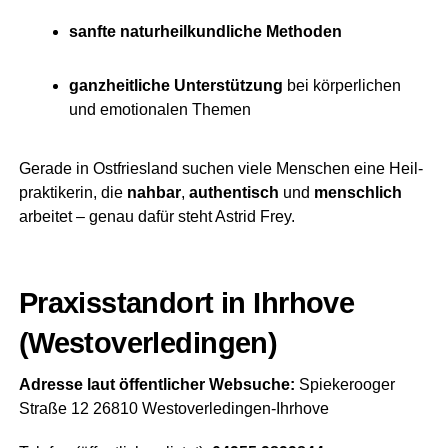
sanf­te natur­heil­kund­li­che Methoden
ganz­heit­li­che Unter­stüt­zung
bei kör­per­li­chen
und emo­tio­na­len Themen
Gera­de in Ost­fries­land suchen vie­le Men­schen eine Heil­
prak­ti­ke­rin, die
nah­bar
,
authen­tisch
und
mensch­lich
arbei­tet – genau dafür steht Astrid Frey.
Pra­xis­stand­ort in Ihr­ho­ve
(Wes­t­ov­er­le­din­gen)
Adres­se laut öffent­li­cher Web­su­che:
Spie­ker­oo­ger
Stra­ße 12 26810 Westoverledingen‑Ihrhove