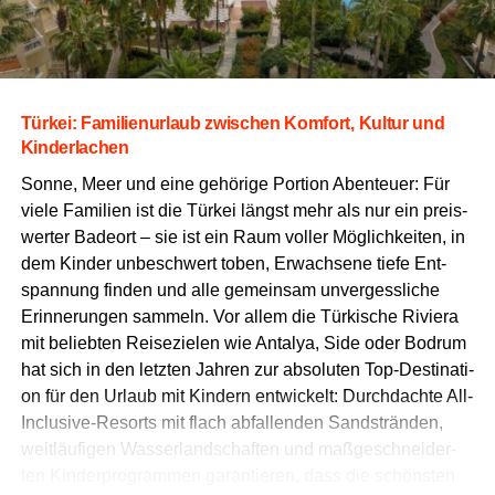
Tür­kei: Fami­li­en­ur­laub zwi­schen Kom­fort, Kul­tur und
Kinderlachen
Son­ne, Meer und eine gehö­ri­ge Por­ti­on Aben­teu­er: Für
vie­le Fami­li­en ist die Tür­kei längst mehr als nur ein preis­
wer­ter Bade­ort – sie ist ein Raum vol­ler Mög­lich­kei­ten, in
dem Kin­der unbe­schwert toben, Erwach­se­ne tie­fe Ent­
span­nung fin­den und alle gemein­sam unver­gess­li­che
Erin­ne­run­gen sam­meln. Vor allem die Tür­ki­sche Rivie­ra
mit belieb­ten Rei­se­zie­len wie Anta­lya, Side oder Bodrum
hat sich in den letz­ten Jah­ren zur abso­lu­ten Top-Desti­na­ti­
on für den Urlaub mit Kin­dern ent­wi­ckelt: Durch­dach­te All-
Inclu­si­ve-Resorts mit flach abfal­len­den Sand­strän­den,
weit­läu­fi­gen Was­ser­land­schaf­ten und maß­ge­schnei­der­
ten Kin­der­pro­gram­men garan­tie­ren, dass die schöns­ten