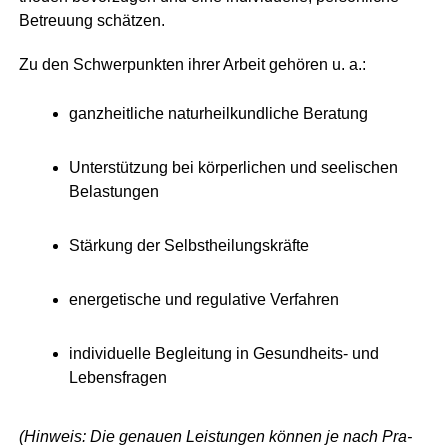
Betreu­ung schätzen.
Zu den Schwer­punk­ten ihrer Arbeit gehö­ren u. a.:
ganz­heit­li­che natur­heil­kund­li­che Beratung
Unter­stüt­zung bei kör­per­li­chen und see­li­schen
Belastungen
Stär­kung der Selbstheilungskräfte
ener­ge­ti­sche und regu­la­ti­ve Verfahren
indi­vi­du­el­le Beglei­tung in Gesundheits‑ und
Lebensfragen
(Hin­weis: Die genau­en Leis­tun­gen kön­nen je nach Pra­