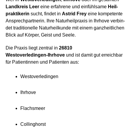
Land­kreis Leer
eine erfah­re­ne und ein­fühl­sa­me
Heil­
prak­ti­ke­rin
sucht, fin­det in
Astrid Frey
eine kom­pe­ten­te
Ansprech­part­ne­rin. Ihre Natur­heil­pra­xis in Ihr­ho­ve ver­bin­
det tra­di­tio­nel­le Natur­heil­kun­de mit einem ganz­heit­li­chen
Blick auf Kör­per, Geist und Seele.
Die Pra­xis liegt zen­tral in
26810
Westoverledingen‑Ihrhove
und ist damit gut erreich­bar
für Pati­en­tin­nen und Pati­en­ten aus:
Wes­t­ov­er­le­din­gen
Ihr­ho­ve
Flachs­meer
Col­ling­horst