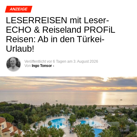
ANZEIGE
LESERREISEN mit Lese­r­
ECHO & Rei­se­land PRO­FiL
Rei­sen: Ab in den Türkei-
Urlaub!
Veröffentlicht
vor 6 Tagen
am
3. August 2026
Von
Ingo Tonsor -