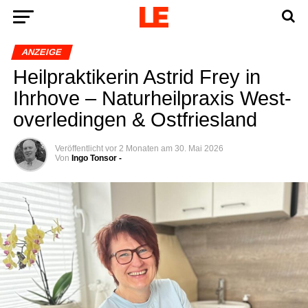
ANZEIGE
Heil­prak­ti­ke­rin Astrid Frey in
Ihr­ho­ve – Natur­heil­pra­xis Wes­t­
ov­er­le­din­gen & Ostfriesland
Veröffentlicht
vor 2 Monaten
am
30. Mai 2026
Von
Ingo Tonsor -