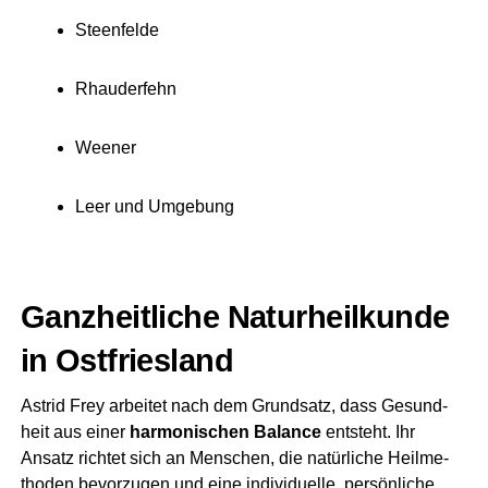
Steen­fel­de
Rhau­der­fehn
Wee­ner
Leer und Umgebung
Ganz­heit­li­che Natur­heil­kun­de
in Ostfriesland
Astrid Frey arbei­tet nach dem Grund­satz, dass Gesund­
heit aus einer
har­mo­ni­schen Balan­ce
ent­steht. Ihr
Ansatz rich­tet sich an Men­schen, die natür­li­che Heil­me­
tho­den bevor­zu­gen und eine indi­vi­du­el­le, per­sön­li­che