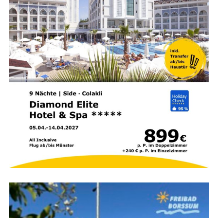
daher vor der Entscheidung:
Kin­der­be­treu­ung:
Gibt es qua­li­fi­zier­te Betreu­ung
in alters­ge­recht auf­ge­teil­ten Gruppen?
Sprach­an­ge­bot:
Wer­den die Akti­vi­tä­ten im Kids-
Club auch auf Deutsch oder mehr­spra­chig
angeboten?
Strand­si­cher­heit:
Fällt der Strand seicht ab und
sind aus­ge­bil­de­te Ret­tungs­schwim­mer vor Ort?
Medi­zi­ni­sche Ver­sor­gung:
Wie schnell ist im Not­
fall der nächs­te Arzt oder ein Kran­ken­haus
erreichbar?
Zim­mer­aus­stat­tung:
Bie­tet das Hotel geräu­mi­ge