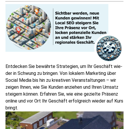
Ent­de­cken Sie bewähr­te Stra­te­gien, um Ihr Geschäft wie­
der in Schwung zu brin­gen. Von loka­lem Mar­ke­ting über
Social Media bis hin zu krea­ti­ven Ver­an­stal­tun­gen – wir
zei­gen Ihnen, wie Sie Kun­den anzie­hen und Ihren Umsatz
stei­gern kön­nen. Erfah­ren Sie, wie eine geziel­te Prä­senz
online und vor Ort Ihr Geschäft erfolg­reich wie­der auf Kurs
bringt.