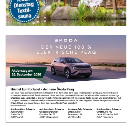
nis. Selbst hoch­klas­si­ge 5‑S­ter­ne-Resorts mit umfang­rei­
chem Ser­vice­an­ge­bot sind oft deut­lich güns­ti­ger als ver­
gleich­ba­re Anla­gen in ande­ren Mit­tel­meer­re­gio­nen.
Attrak­ti­ve Früh­bu­cher-Rabat­te und spe­zi­ell kal­ku­lier­te
Fami­li­en-Paket­prei­se machen die Ange­bo­te zusätz­lich
reizvoll.
Um Ent­täu­schun­gen zu ver­mei­den, emp­fiehlt sich die
Nut­zung geprüf­ter Bewer­tungs­por­ta­le. Wer auf aktu­el­le
Aus­zeich­nun­gen ach­tet und Erfah­rungs­be­rich­te ande­rer
Kun­den gezielt liest, mini­miert Risi­ken und fin­det exakt
das Hotel, das zu den Bedürf­nis­sen der eige­nen Rei­se­
kon­stel­la­ti­on passt.
Fazit: Mit rich­ti­ger Pla­nung zum
per­fek­ten Familienurlaub
Die Tür­kei bleibt eine abso­lu­te Erst­emp­feh­lung für Fami­li­
en, die Son­ne, Bade­spaß, akti­vie­ren­de Ange­bo­te für Kin­