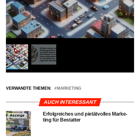
VERWANDTE THEMEN:
MARKETING
AUCH INTERESSANT
Erfolg­rei­ches und pie­tät­vol­les Mar­ke­
Anzeige
ting für Bestatter