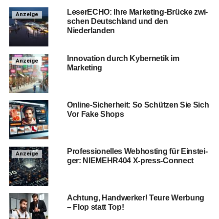
Lese­r­ECHO: Ihre Mar­ke­ting-Brü­cke zwi­
Anzeige
schen Deutsch­land und den
Niederlanden
Inno­va­ti­on durch Kyber­ne­tik im
Anzeige
Marketing
Online-Sicher­heit: So Schüt­zen Sie Sich
Vor Fake Shops
Pro­fes­sio­nel­les Web­hos­ting für Ein­stei­
Anzeige
ger: NIEMEHR404 X‑press-Con­nect
Ach­tung, Hand­wer­ker! Teu­re Wer­bung
– Flop statt Top!