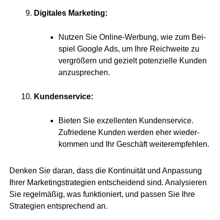
Digi­ta­les Marketing:
Nut­zen Sie Online-Wer­bung, wie zum Bei­
spiel Goog­le Ads, um Ihre Reich­wei­te zu
ver­grö­ßern und gezielt poten­zi­el­le Kun­den
anzusprechen.
Kun­den­ser­vice:
Bie­ten Sie exzel­len­ten Kun­den­ser­vice.
Zufrie­de­ne Kun­den wer­den eher wie­der­
kom­men und Ihr Geschäft weiterempfehlen.
Den­ken Sie dar­an, dass die Kon­ti­nui­tät und Anpas­sung
Ihrer Mar­ke­ting­stra­te­gien ent­schei­dend sind. Ana­ly­sie­ren
Sie regel­mä­ßig, was funk­tio­niert, und pas­sen Sie Ihre
Stra­te­gien ent­spre­chend an.