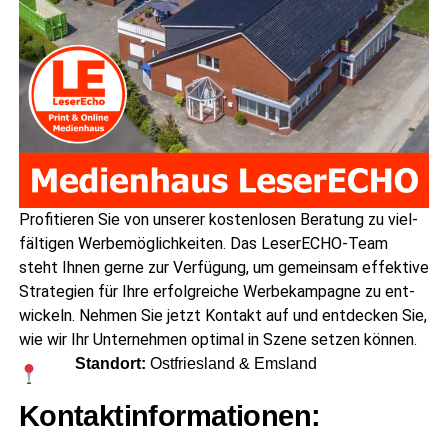
Pro­fi­tie­ren Sie von unse­rer kos­ten­lo­sen Bera­tung zu viel­
fäl­ti­gen Wer­be­mög­lich­kei­ten. Das Lese­r­ECHO-Team
steht Ihnen ger­ne zur Ver­fü­gung, um gemein­sam effek­ti­ve
Stra­te­gien für Ihre erfolg­rei­che Wer­be­kam­pa­gne zu ent­
wi­ckeln. Neh­men Sie jetzt Kon­takt auf und ent­de­cken Sie,
wie wir Ihr Unter­neh­men opti­mal in Sze­ne set­zen können.
Stand­ort:
Ost­fries­land & Emsland
Kon­takt­in­for­ma­tio­nen: