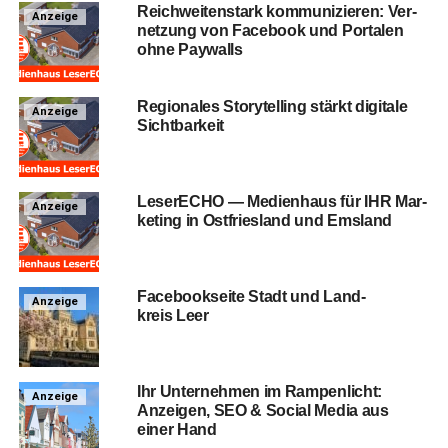
Reich­wei­ten­stark kom­mu­ni­zie­ren: Ver­
Anzeige
net­zung von Face­book und Por­ta­len
ohne Paywalls
Regio­na­les Sto­rytel­ling stärkt digi­ta­le
Anzeige
Sichtbarkeit
Lese­r­ECHO — Medi­en­haus für IHR Mar­
Anzeige
ke­ting in Ost­fries­land und Emsland
Face­book­sei­te Stadt und Land­
Anzeige
kreis Leer
Ihr Unter­neh­men im Ram­pen­licht:
Anzeige
Anzei­gen, SEO & Social Media aus
einer Hand