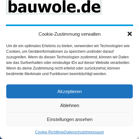
Filialen:
Emden
|
Aurich
|
Nor­den
Cookie-Zustimmung verwalten
Um dir ein optimales Erlebnis zu bieten, verwenden wir Technologien wie
Cookies, um Geräteinformationen zu speichern und/oder darauf
zuzugreifen. Wenn du diesen Technologien zustimmst, können wir Daten
wie das Surfverhalten oder eindeutige IDs auf dieser Website verarbeiten.
Wenn du deine Zustimmung nicht erteilst oder zurückziehst, können
bestimmte Merkmale und Funktionen beeinträchtigt werden.
Akzeptieren
Ablehnen
Einstellungen ansehen
Coo­kie-Richt­li­nie
Daten­schutz
Impres­sum
SHARE
TWEET