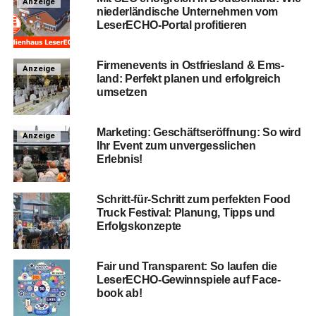
Anzeige
nie­der­län­di­sche Unter­neh­men vom
Lese­r­ECHO-Por­tal profitieren
Fir­men­events in Ost­fries­land & Ems­
Anzeige
land: Per­fekt pla­nen und erfolg­reich
umsetzen
Mar­ke­ting: Geschäfts­er­öff­nung: So wird
Anzeige
Ihr Event zum unver­gess­li­chen
Erlebnis!
Schritt-für-Schritt zum per­fek­ten Food
Truck Fes­ti­val: Pla­nung, Tipps und
Erfolgskonzepte
Fair und Trans­pa­rent: So lau­fen die
Lese­r­ECHO-Gewinn­spie­le auf Face­
book ab!