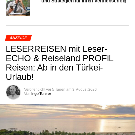
und Stra­te­gien für Ihren Vertriebserfolg
ANZEIGE
LESERREISEN mit Lese­r­
ECHO & Rei­se­land PRO­FiL
Rei­sen: Ab in den Türkei-
Urlaub!
Veröffentlicht
vor 5 Tagen
am
3. August 2026
Von
Ingo Tonsor -