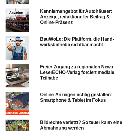
Kenn­lern­an­ge­bot für Auto­häu­ser:
Anzeige
Anzei­ge, redak­tio­nel­ler Bei­trag &
Online-Präsenz
Bau­Wo­Le: Die Platt­form, die Hand­
Anzeige
werks­be­trie­be sicht­bar macht
Frei­er Zugang zu regio­na­len News:
Lese­r­ECHO-Ver­lag for­ciert media­le
Teilhabe
Online-Anzei­gen rich­tig gestal­ten:
Smart­phone & Tablet im Fokus
Bild­rech­te ver­letzt? So teu­er kann eine
Abmah­nung werden