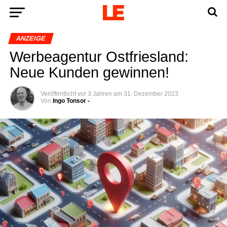
ANZEIGE
Wer­be­agen­tur Ost­fries­land:
Neue Kun­den gewinnen!
Veröffentlicht
vor 3 Jahren
am
31. Dezember 2023
Von
Ingo Tonsor -