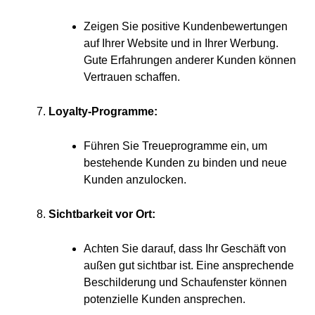
Zei­gen Sie posi­ti­ve Kun­den­be­wer­tun­gen
auf Ihrer Web­site und in Ihrer Wer­bung.
Gute Erfah­run­gen ande­rer Kun­den kön­nen
Ver­trau­en schaffen.
Loyal­ty-Pro­gram­me:
Füh­ren Sie Treue­pro­gram­me ein, um
bestehen­de Kun­den zu bin­den und neue
Kun­den anzulocken.
Sicht­bar­keit vor Ort:
Ach­ten Sie dar­auf, dass Ihr Geschäft von
außen gut sicht­bar ist. Eine anspre­chen­de
Beschil­de­rung und Schau­fens­ter kön­nen
poten­zi­el­le Kun­den ansprechen.