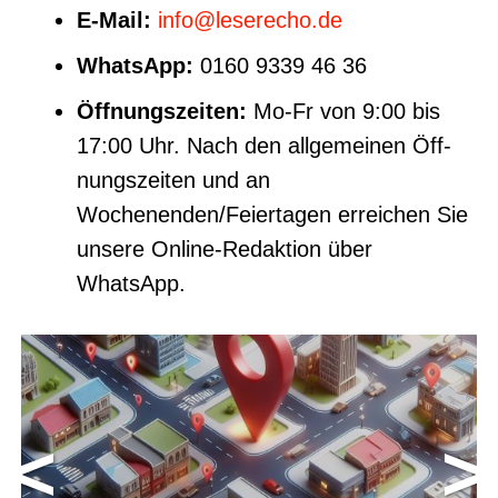
E‑Mail:
info@leserecho.de
Whats­App:
0160 9339 46 36
Öff­nungs­zei­ten:
Mo-Fr von 9:00 bis
17:00 Uhr. Nach den all­ge­mei­nen Öff­
nungs­zei­ten und an
Wochenenden/Feiertagen errei­chen Sie
unse­re Online-Redak­ti­on über
WhatsApp.
<
>