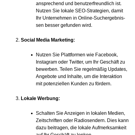
anspre­chend und benut­zer­freund­lich ist.
Nut­zen Sie loka­le SEO-Stra­te­gien, damit
Ihr Unter­neh­men in Online-Such­ergeb­nis­
sen bes­ser gefun­den wird.
Social Media Marketing:
Nut­zen Sie Platt­for­men wie Face­book,
Insta­gram oder Twit­ter, um Ihr Geschäft zu
bewer­ben. Tei­len Sie regel­mä­ßig Updates,
Ange­bo­te und Inhal­te, um die Inter­ak­ti­on
mit poten­zi­el­len Kun­den zu fördern.
Loka­le Werbung:
Schal­ten Sie Anzei­gen in loka­len Medi­en,
Zeit­schrif­ten oder Radio­sen­dern. Dies kann
dazu bei­tra­gen, die loka­le Auf­merk­sam­keit
auf Ihr Geschäft zu lenken.