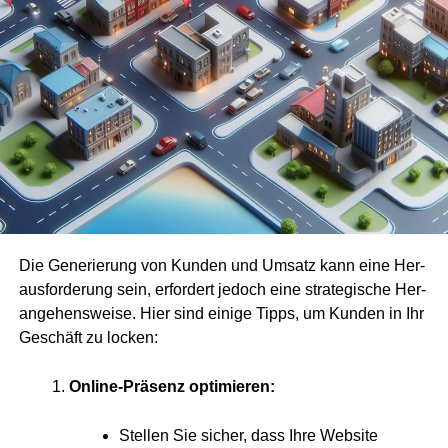
Die Gene­rie­rung von Kun­den und Umsatz kann eine Her­
aus­for­de­rung sein, erfor­dert jedoch eine stra­te­gi­sche Her­
an­ge­hens­wei­se. Hier sind eini­ge Tipps, um Kun­den in Ihr
Geschäft zu locken:
Online-Prä­senz optimieren:
Stel­len Sie sicher, dass Ihre Web­site