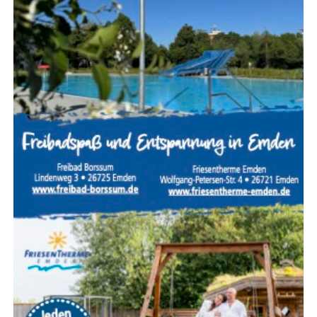
Fami­li­en­zim­mer mit Baby­aus­stat­tung (Git­ter­bett,
Baby­phon, Wasserkocher)?
Kuli­na­rik:
Ste­hen meh­re­re À‑la-car­te-Restau­rants
zur Ver­fü­gung, um kuli­na­ri­sche Abwechs­lung zum
Buf­fet zu bieten?
Wäh­rend All-Inclu­si­ve extrem prak­tisch ist, schwankt die
Qua­li­tät der Buf­fets von Haus zu Haus. Wer mit Säug­lin­
gen oder Klein­kin­dern reist, soll­te zudem gezielt nach
ruhig gele­ge­nen Zim­mern mit zusätz­li­chen Rück­zugs­
mög­lich­kei­ten fragen.
Sicher­heit, Ser­vice und exzel­len­tes
Preis-Leistungs-Verhältnis
Die Tür­kei punk­tet im inter­na­tio­na­len Ver­gleich unver­än­
dert mit einem her­aus­ra­gen­den Preis-Leis­tungs-Ver­hält­