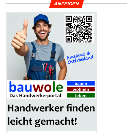
ANZEI­GEN
der und fas­zi­nie­ren­de kul­tu­rel­le High­lights mit­ein­an­der
ver­bin­den möch­ten. Die Erfolgs­for­mel für den per­fek­ten
Urlaub lau­tet: recht­zei­tig pla­nen, auf ent­schei­den­de Aus­
stat­tungs­merk­ma­le ach­ten und Früh­bu­cher- sowie Flex-
Optio­nen sichern. Dann steht einer erhol­sa­men Aus­zeit
voll unver­gess­li­cher Momen­te nichts im Wege.
Tipp zur Buchung: Nut­zen Sie per­
sön­li­che Bera­tung vor Ort
Gibt es Unsi­cher­hei­ten, wel­ches Resort oder wel­che
Regi­on am bes­ten passt? Erfah­re­ne Rei­se-Exper­ten
unter­stüt­zen ger­ne bei der Aus­wahl. Die Pro­fis von
Rei­se­
land PRO­FiL Rei­sen
ken­nen die bes­ten Fami­li­en­ho­tels
per­sön­lich und bera­ten indi­vi­du­ell zu kin­der­freund­li­chen
Anla­gen, opti­ma­len Flug­zei­ten und fle­xi­blen
Tarifoptionen.
Besu­chen Sie die Rei­se-Exper­ten vor Ort in den