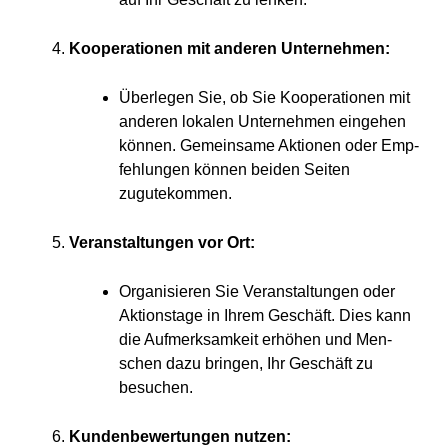
Koope­ra­tio­nen mit ande­ren Unternehmen:
Über­le­gen Sie, ob Sie Koope­ra­tio­nen mit
ande­ren loka­len Unter­neh­men ein­ge­hen
kön­nen. Gemein­sa­me Aktio­nen oder Emp­
feh­lun­gen kön­nen bei­den Sei­ten
zugutekommen.
Ver­an­stal­tun­gen vor Ort:
Orga­ni­sie­ren Sie Ver­an­stal­tun­gen oder
Akti­ons­ta­ge in Ihrem Geschäft. Dies kann
die Auf­merk­sam­keit erhö­hen und Men­
schen dazu brin­gen, Ihr Geschäft zu
besuchen.
Kun­den­be­wer­tun­gen nutzen: