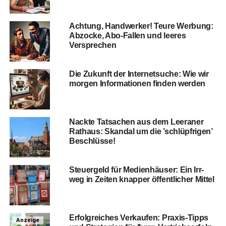
Ach­tung, Hand­wer­ker! Teu­re Wer­bung:
Abzo­cke, Abo-Fal­len und lee­res
Versprechen
Die Zukunft der Inter­net­su­che: Wie wir
mor­gen Infor­ma­tio­nen fin­den werden
Nack­te Tat­sa­chen aus dem Leera­ner
Rat­haus: Skan­dal um die ’schlüpf­ri­gen’
Beschlüsse!
Steu­er­geld für Medi­en­häu­ser: Ein Irr­
weg in Zei­ten knap­per öffent­li­cher Mittel
Erfolg­rei­ches Ver­kau­fen: Pra­xis-Tipps
Anzeige