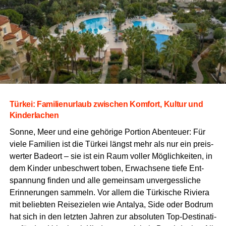
Tür­kei: Fami­li­en­ur­laub zwi­schen Kom­fort, Kul­tur und
Kinderlachen
Son­ne, Meer und eine gehö­ri­ge Por­ti­on Aben­teu­er: Für
vie­le Fami­li­en ist die Tür­kei längst mehr als nur ein preis­
wer­ter Bade­ort – sie ist ein Raum vol­ler Mög­lich­kei­ten, in
dem Kin­der unbe­schwert toben, Erwach­se­ne tie­fe Ent­
span­nung fin­den und alle gemein­sam unver­gess­li­che
Erin­ne­run­gen sam­meln. Vor allem die Tür­ki­sche Rivie­ra
mit belieb­ten Rei­se­zie­len wie Anta­lya, Side oder Bodrum
hat sich in den letz­ten Jah­ren zur abso­lu­ten Top-Desti­na­ti­