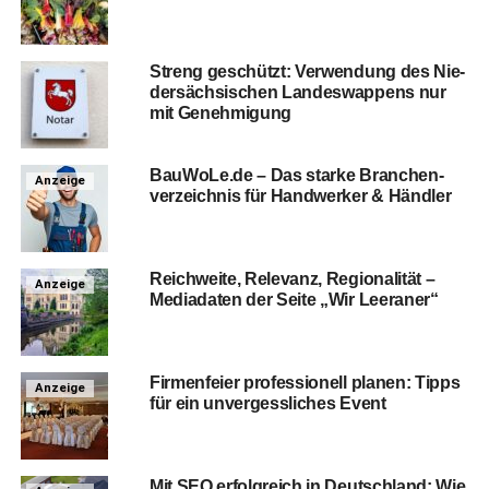
Streng geschützt: Ver­wen­dung des Nie­
der­säch­si­schen Lan­des­wap­pens nur
mit Genehmigung
BauWoLe.de – Das star­ke Bran­chen­
Anzeige
ver­zeich­nis für Hand­wer­ker & Händler
Reich­wei­te, Rele­vanz, Regio­na­li­tät –
Anzeige
Media­da­ten der Sei­te „Wir Leeraner“
Fir­men­fei­er pro­fes­sio­nell pla­nen: Tipps
Anzeige
für ein unver­gess­li­ches Event
Mit SEO erfolg­reich in Deutsch­land: Wie