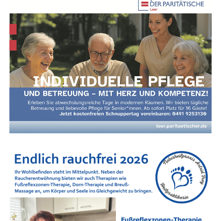
mitsingen.
online über die Web­site des Ver­an­stal­ters erhältlich.
QUEEN MAY ROCK – A Tri­bu­te to Queen
Show­time! QUEEN MAY ROCK zün­det ein Feu­er­
werk aus Queen-Klas­si­kern – vol­ler Gla­mour, Chö­
Anzeige
re und legen­dä­rer Rock-Oper-Momen­te. Eine
Hom­mage an eine der größ­ten Bands aller Zei­ten
– mit dem Anspruch, dem Ori­gi­nal­ge­fühl so nah
wie mög­lich zu kommen.
Tickets & Vorverkauf
Der Vor­ver­kauf star­tet zeitnah.
Star­ke Part­ner an Bord
Unter­stützt wird das Fes­ti­val von star­ken Part­nern aus der
Region: