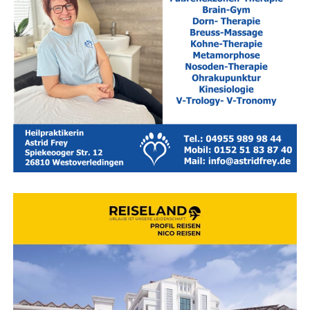
Alli­anz Bohl­mann, Möbel­haus Berg­enthal, DÜRING
Immo­bi­li­en, Kru­se Moden, Men­gers am Markt sowie
TUI Rei­se­Cen­ter Bohlmann.
Medi­en­part­ner:
Lese­r­ECHO-Ver­lag und die
Face­book­
sei­te „Wir Leera­ner“
.
Rei­se­land — Ihr Rei­se­bü­ro für Ost­frie­sand — Leer — Aurich
— Emden
Wor­auf bei der Buchung geach­tet
wer­den sollte
Nicht jedes Hotel, das sich mit dem Sie­gel „fami­li­en­
freund­lich“ schmückt, hält in der Pra­xis alle Ver­spre­chen.
Ein genau­er Blick auf die Aus­stat­tungs­de­tails lohnt sich