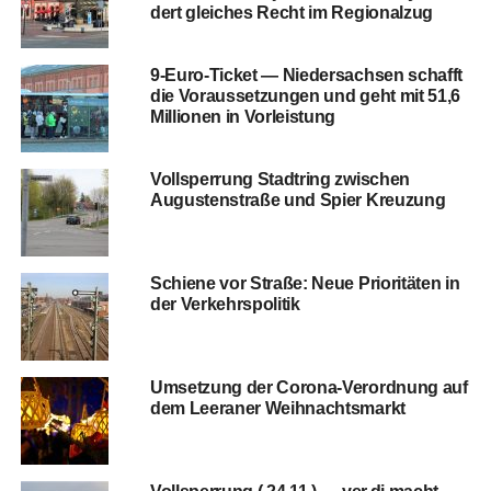
dert glei­ches Recht im Regionalzug
9‑Eu­ro-Ticket — Nie­der­sach­sen schafft
die Vor­aus­set­zun­gen und geht mit 51,6
Mil­lio­nen in Vorleistung
Voll­sper­rung Stadt­ring zwi­schen
Augus­ten­stra­ße und Spier Kreuzung
Schie­ne vor Stra­ße: Neue Prio­ri­tä­ten in
der Verkehrspolitik
Umset­zung der Coro­na-Ver­ord­nung auf
dem Leera­ner Weihnachtsmarkt