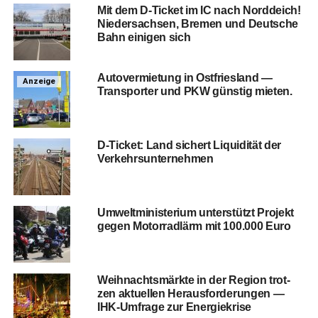
Mit dem D‑Ticket im IC nach Nord­deich!
Nie­der­sach­sen, Bre­men und Deut­sche
Bahn eini­gen sich
Auto­ver­mie­tung in Ost­fries­land —
Anzeige
Trans­por­ter und PKW güns­tig mieten.
D‑Ticket: Land sichert Liqui­di­tät der
Verkehrsunternehmen
Umwelt­mi­nis­te­ri­um unter­stützt Pro­jekt
gegen Motor­rad­lärm mit 100.000 Euro
Weih­nachts­märk­te in der Regi­on trot­
zen aktu­el­len Her­aus­for­de­run­gen —
IHK-Umfra­ge zur Energiekrise