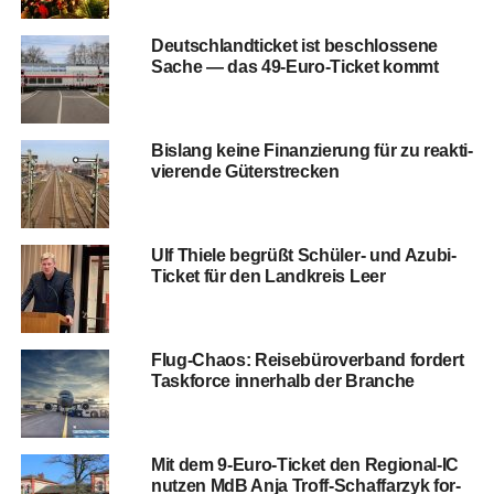
Deutsch­land­ti­cket ist beschlos­se­ne
Sache — das 49-Euro-Ticket kommt
Bis­lang kei­ne Finan­zie­rung für zu reak­ti­
vie­ren­de Güterstrecken
Ulf Thie­le begrüßt Schü­ler- und Azu­bi-
Ticket für den Land­kreis Leer
Flug-Cha­os: Rei­se­bü­ro­ver­band for­dert
Taskforce inner­halb der Branche
Mit dem 9‑Eu­ro-Ticket den Regio­nal-IC
nut­zen MdB Anja Troff-Schaffar­zyk for­