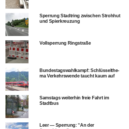
Sper­rung Stadt­ring zwi­schen Stroh­hut
und Spierkreuzung
Voll­sper­rung Ringstraße
Bun­des­tags­wahl­kampf: Schlüs­sel­the­
ma Ver­kehrs­wen­de taucht kaum auf
Sams­tags wei­ter­hin freie Fahrt im
Stadtbus
Leer — Sper­rung: “An der