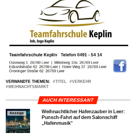
VERWANDTE THEMEN:
TITEL
VERKEHR
WEIHNACHTSMARKT
AUCH INTERESSANT
Weih­nacht­li­cher Hafen­zau­ber in Leer:
Anzeige
Punsch-Fahrt auf dem Salon­schiff
„Hafen­mu­sik“