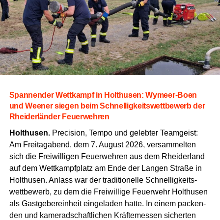
Span­nen­der Wett­kampf in Hol­thusen: Wymeer-Boen
und Wee­ner sie­gen beim Schnel­lig­keits­wett­be­werb der
Rhei­der­län­der Feuerwehren
Hol­thusen.
Pre­cis­i­on, Tem­po und geleb­ter Team­geist:
Am Frei­tag­abend, dem 7. August 2026, ver­sam­mel­ten
sich die Frei­wil­li­gen Feu­er­weh­ren aus dem Rhei­der­land
auf dem Wett­kampf­platz am Ende der Lan­gen Stra­ße in
Hol­thusen. Anlass war der tra­di­tio­nel­le Schnel­lig­keits­
wett­be­werb, zu dem die Frei­wil­li­ge Feu­er­wehr Hol­thusen
als Gast­ge­ber­ein­heit ein­ge­la­den hat­te. In einem packen­
den und kame­rad­schaft­li­chen Kräf­te­mes­sen sicher­ten