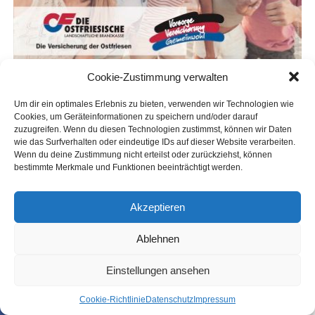
Cookie-Zustimmung verwalten
Um dir ein optimales Erlebnis zu bieten, verwenden wir Technologien wie
Cookies, um Geräteinformationen zu speichern und/oder darauf
zuzugreifen. Wenn du diesen Technologien zustimmst, können wir Daten
wie das Surfverhalten oder eindeutige IDs auf dieser Website verarbeiten.
AUCH INTER­ES­SANT:
Wenn du deine Zustimmung nicht erteilst oder zurückziehst, können
bestimmte Merkmale und Funktionen beeinträchtigt werden.
VERANSTALTUNG
Hafen­Markt in Wee­ner: Begeg­nung,
Kul­tur und Mit­mach­ak­tio­nen am
Akzeptieren
Alten Hafen
VERANSTALTUNG
Ablehnen
100 Jah­re Feu­er­wehr Bin­gum: Drei­tä­
gi­ges Jubi­lä­ums­fest steht bevor
Einstellungen ansehen
Coo­kie-Richt­li­nie
Daten­schutz
Impres­sum
SHARE
TWEET
LOKAL