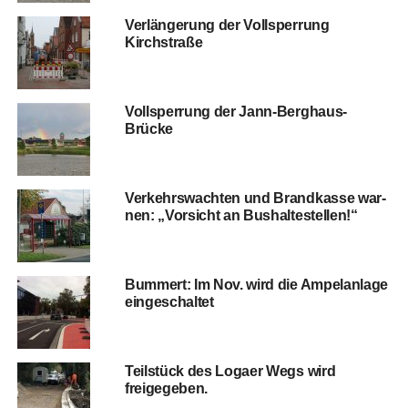
Ver­län­ge­rung der Voll­sper­rung
Kirchstraße
Voll­sper­rung der Jann-Berghaus-
Brücke
Ver­kehrs­wach­ten und Brand­kas­se war­
nen: „Vor­sicht an Bushaltestellen!“
Bum­mert: Im Nov. wird die Ampel­an­la­ge
eingeschaltet
Teil­stück des Logaer Wegs wird
freigegeben.