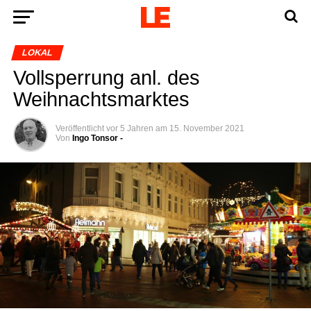
LOKAL
Voll­sper­rung anl. des
Weihnachtsmarktes
Veröffentlicht
vor 5 Jahren
am
15. November 2021
Von
Ingo Tonsor -