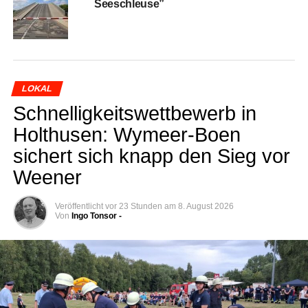
Seeschleuse”
LOKAL
Schnel­lig­keits­wett­be­werb in
Hol­thusen: Wymeer-Boen
sichert sich knapp den Sieg vor
Weener
Veröffentlicht
vor 23 Stunden
am
8. August 2026
Von
Ingo Tonsor -