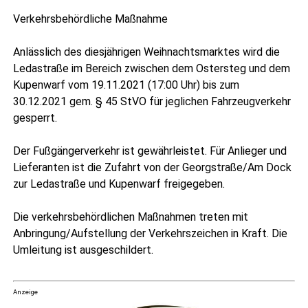
Ver­kehrs­be­hörd­li­che Maßnahme
Anläss­lich des dies­jäh­ri­gen Weih­nachts­mark­tes wird die
Leda­stra­ße im Bereich zwi­schen dem Oster­steg und dem
Kupen­warf vom 19.11.2021 (17:00 Uhr) bis zum
30.12.2021 gem. § 45 StVO für jeg­li­chen Fahr­zeug­ver­kehr
gesperrt.
Der Fuß­gän­ger­ver­kehr ist gewähr­leis­tet. Für Anlie­ger und
Lie­fe­ran­ten ist die Zufahrt von der Georgstraße/Am Dock
zur Leda­stra­ße und Kupen­warf freigegeben.
Die ver­kehrs­be­hörd­li­chen Maß­nah­men tre­ten mit
Anbringung/Aufstellung der Ver­kehrs­zei­chen in Kraft. Die
Umlei­tung ist ausgeschildert.
Anzeige