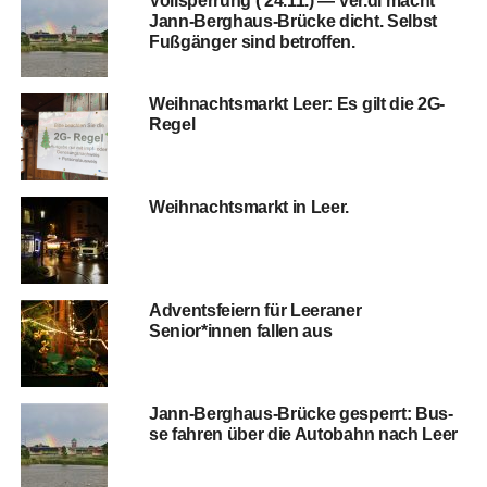
Voll­sper­rung ( 24.11.) — ver.di macht
Jann-Berg­haus-Brü­cke dicht. Selbst
Fuß­gän­ger sind betroffen.
Weih­nachts­markt Leer: Es gilt die 2G-
Regel
Weih­nachts­markt in Leer.
Advents­fei­ern für Leera­ner
Senior*innen fal­len aus
Jann-Berg­haus-Brü­cke gesperrt: Bus­
se fah­ren über die Auto­bahn nach Leer