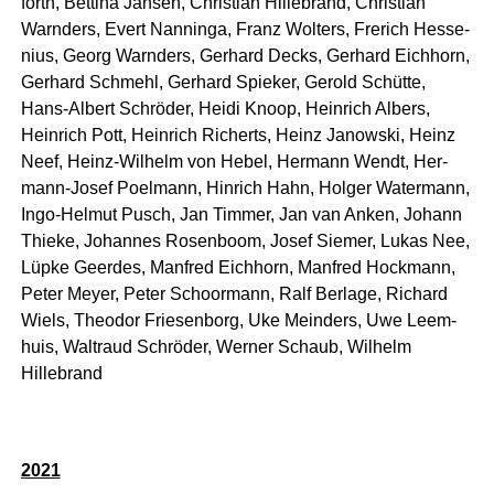
forth, Bet­ti­na Jan­sen, Chris­ti­an Hil­le­brand, Chris­ti­an
Warn­ders, Evert Nan­nin­ga, Franz Wol­ters, Fre­rich Hes­se­
ni­us, Georg Warn­ders, Ger­hard Decks, Ger­hard Eich­horn,
Ger­hard Schmehl, Ger­hard Spie­ker, Gerold Schüt­te,
Hans-Albert Schrö­der, Hei­di Knoop, Hein­rich Albers,
Hein­rich Pott, Hein­rich Richerts, Heinz Janow­ski, Heinz
Neef, Heinz-Wil­helm von Hebel, Her­mann Wendt, Her­
mann-Josef Poel­mann, Hin­rich Hahn, Hol­ger Water­mann,
Ingo-Hel­mut Pusch, Jan Tim­mer, Jan van Anken, Johann
Thie­ke, Johan­nes Rosen­boom, Josef Sie­mer, Lukas Nee,
Lüp­ke Geer­des, Man­fred Eich­horn, Man­fred Hock­mann,
Peter Mey­er, Peter Schoor­mann, Ralf Ber­la­ge, Richard
Wiels, Theo­dor Frie­sen­borg, Uke Mein­ders, Uwe Leem­
huis, Wal­traud Schrö­der, Wer­ner Schaub, Wil­helm
Hillebrand
2021