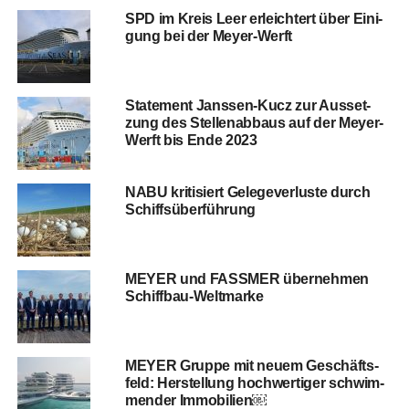
SPD im Kreis Leer erleich­tert über Eini­
gung bei der Meyer-Werft
State­ment Jans­sen-Kucz zur Aus­set­
zung des Stel­len­ab­baus auf der Mey­er-
Werft bis Ende 2023
NABU kri­ti­siert Gele­ge­ver­lus­te durch
Schiffsüberführung
MEYER und FASSMER über­neh­men
Schiffbau-Weltmarke
MEYER Grup­pe mit neu­em Geschäfts­
feld: Her­stel­lung hoch­wer­ti­ger schwim­
men­der Immobilien￼