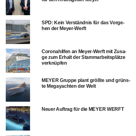
SPD: Kein Ver­ständ­nis für das Vor­ge­
hen der Meyer-Werft
Coro­na­hil­fen an Mey­er-Werft mit Zusa­
ge zum Erhalt der Stamm­ar­beits­plät­ze
verknüpfen
MEYER Grup­pe plant größ­te und grüns­
te Mega­yach­ten der Welt
Neu­er Auf­trag für die MEYER WERFT