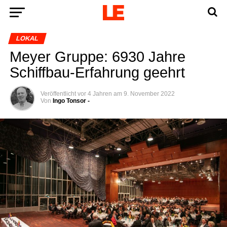
LOKAL
Mey­er Grup­pe: 6930 Jah­re
Schiff­bau-Erfah­rung geehrt
Veröffentlicht
vor 4 Jahren
am
9. November 2022
Von
Ingo Tonsor -