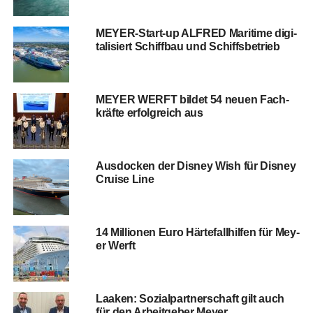
MEY­ER-Start-up ALFRED Mari­ti­me digi­
ta­li­siert Schiff­bau und Schiffsbetrieb
MEYER WERFT bil­det 54 neu­en Fach­
kräf­te erfolg­reich aus
Aus­do­cken der Dis­ney Wish für Dis­ney
Crui­se Line
14 Mil­lio­nen Euro Här­te­fall­hil­fen für Mey­
er Werft
Laa­ken: Sozi­al­part­ner­schaft gilt auch
für den Arbeit­ge­ber Meyer