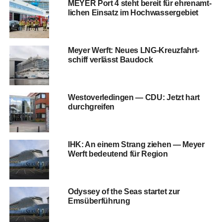
MEYER Port 4 steht bereit für ehren­amt­
li­chen Ein­satz im Hochwassergebiet
Mey­er Werft: Neu­es LNG-Kreuz­fahrt­
schiff ver­lässt Baudock
Wes­t­ov­er­le­din­gen — CDU: Jetzt hart
durchgreifen
IHK: An einem Strang zie­hen — Mey­er
Werft bedeu­tend für Region
Odys­sey of the Seas star­tet zur
Emsüberführung