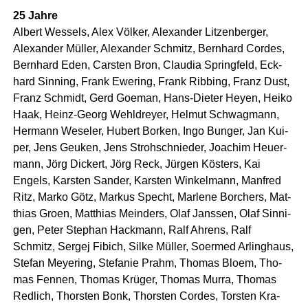
25 Jah­re
Albert Wes­sels, Alex Völ­ker, Alex­an­der Lit­zen­ber­ger,
Alex­an­der Mül­ler, Alex­an­der Schmitz, Bern­hard Cor­des,
Bern­hard Eden, Cars­ten Bron, Clau­dia Spring­feld, Eck­
hard Sin­ning, Frank Ewe­ring, Frank Rib­bing, Franz Dust,
Franz Schmidt, Gerd Goe­man, Hans-Die­ter Heyen, Hei­ko
Haak, Heinz-Georg Wehl­drey­er, Hel­mut Schwag­mann,
Her­mann Wese­ler, Hubert Bor­ken, Ingo Bun­ger, Jan Kui­
per, Jens Geu­ken, Jens Stroh­sch­nie­der, Joa­chim Heu­er­
mann, Jörg Dickert, Jörg Reck, Jür­gen Kös­ters, Kai
Engels, Kars­ten San­der, Kars­ten Win­kel­mann, Man­fred
Ritz, Mar­ko Götz, Mar­kus Specht, Mar­le­ne Bor­chers, Mat­
thi­as Gro­en, Mat­thi­as Mein­ders, Olaf Jans­sen, Olaf Sin­ni­
gen, Peter Ste­phan Hack­mann, Ralf Ahrens, Ralf
Schmitz, Ser­gej Fibich, Sil­ke Mül­ler, Soer­med Arling­haus,
Ste­fan Meye­ring, Ste­fa­nie Prahm, Tho­mas Blo­em, Tho­
mas Fen­nen, Tho­mas Krü­ger, Tho­mas Mur­ra, Tho­mas
Red­lich, Thors­ten Bonk, Thors­ten Cor­des, Tors­ten Kra­