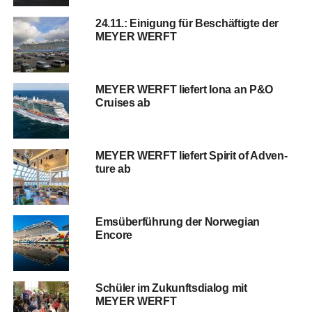
24.11.: Eini­gung für Beschäf­tig­te der
MEYER WERFT
MEYER WERFT lie­fert Iona an P&O
Crui­ses ab
MEYER WERFT lie­fert Spi­rit of Adven­
ture ab
Ems­über­füh­rung der Nor­we­gi­an
Encore
Schü­ler im Zukunfts­dia­log mit
MEYER WERFT