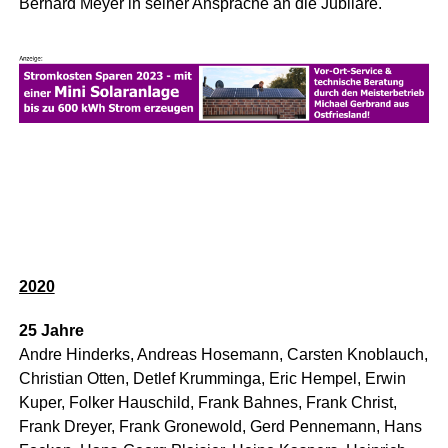
Ber­nard Mey­er in sei­ner Anspra­che an die Jubilare.
2020
25 Jah­re
And­re Hin­derks, Andre­as Hosemann, Cars­ten Knob­lauch,
Chris­ti­an Otten, Det­lef Krum­min­ga, Eric Hem­pel, Erwin
Kuper, Fol­ker Hau­schild, Frank Bah­nes, Frank Christ,
Frank Drey­er, Frank Gro­ne­wold, Gerd Pen­ne­mann, Hans