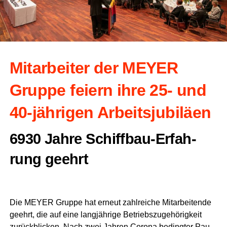
Mit­ar­bei­ter der MEYER
Grup­pe fei­ern ihre 25- und
40-jäh­ri­gen Arbeitsjubiläen
6930 Jah­re Schiff­bau-Erfah­
rung geehrt
Die MEYER Grup­pe hat erneut zahl­rei­che Mit­ar­bei­ten­de
geehrt, die auf eine lang­jäh­ri­ge Betriebs­zu­ge­hö­rig­keit
zurück­bli­cken. Nach zwei Jah­ren Coro­na beding­ter Pau­