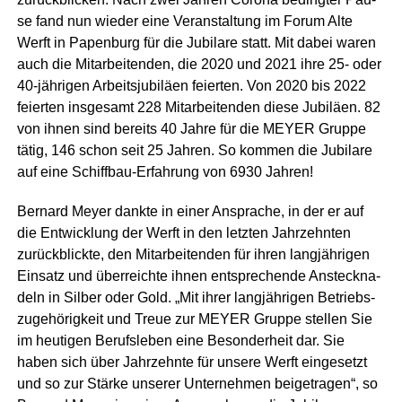
se fand nun wie­der eine Ver­an­stal­tung im Forum Alte
Werft in Papen­burg für die Jubi­la­re statt. Mit dabei waren
auch die Mit­ar­bei­ten­den, die 2020 und 2021 ihre 25- oder
40-jäh­ri­gen Arbeits­ju­bi­lä­en fei­er­ten. Von 2020 bis 2022
fei­er­ten ins­ge­samt 228 Mit­ar­bei­ten­den die­se Jubi­lä­en. 82
von ihnen sind bereits 40 Jah­re für die MEYER Grup­pe
tätig, 146 schon seit 25 Jah­ren. So kom­men die Jubi­la­re
auf eine Schiff­bau-Erfah­rung von 6930 Jahren!
Ber­nard Mey­er dank­te in einer Anspra­che, in der er auf
die Ent­wick­lung der Werft in den letz­ten Jahr­zehn­ten
zurück­blick­te, den Mit­ar­bei­ten­den für ihren lang­jäh­ri­gen
Ein­satz und über­reich­te ihnen ent­spre­chen­de Ansteck­na­
deln in Sil­ber oder Gold. „Mit ihrer lang­jäh­ri­gen Betriebs­
zu­ge­hö­rig­keit und Treue zur MEYER Grup­pe stel­len Sie
im heu­ti­gen Berufs­le­ben eine Beson­der­heit dar. Sie
haben sich über Jahr­zehn­te für unse­re Werft ein­ge­setzt
und so zur Stär­ke unse­rer Unter­neh­men bei­getra­gen“, so