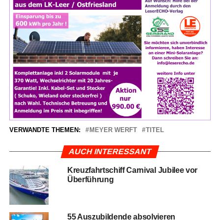
VERWANDTE THEMEN:
MEYER WERFT
TITEL
AUCH INTERESSANT
Kreuz­fahrt­schiff Car­ni­val Jubi­lee vor
Überführung
55 Aus­zu­bil­den­de absol­vie­ren