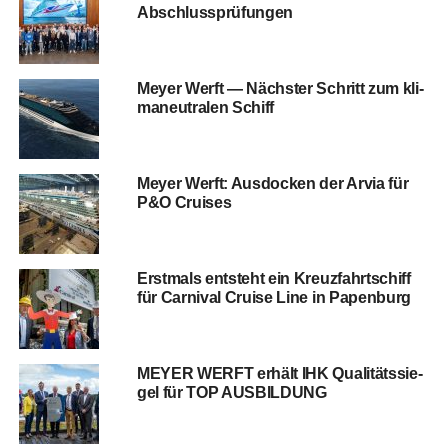
Abschluss­prü­fun­gen
Mey­er Werft — Nächs­ter Schritt zum kli­
ma­neu­tra­len Schiff
Mey­er Werft: Aus­do­cken der Arvia für
P&O Cruises
Erst­mals ent­steht ein Kreuz­fahrt­schiff
für Car­ni­val Crui­se Line in Papenburg
MEYER WERFT erhält IHK Qua­li­täts­sie­
gel für TOP AUSBILDUNG