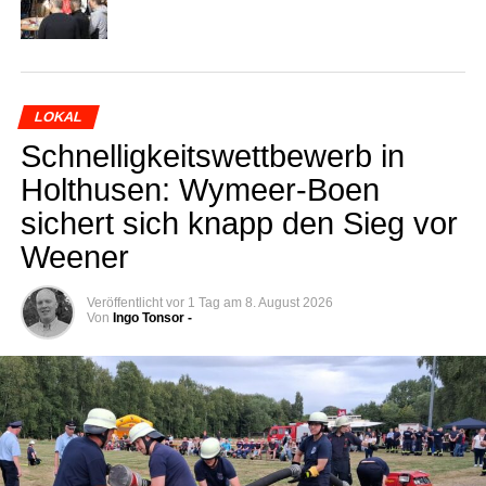
LOKAL
Schnel­lig­keits­wett­be­werb in
Hol­thusen: Wymeer-Boen
sichert sich knapp den Sieg vor
Weener
Veröffentlicht
vor 1 Tag
am
8. August 2026
Von
Ingo Tonsor -