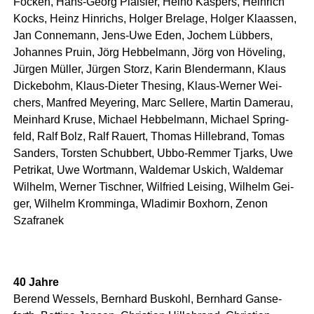
Focken, Hans-Georg Plai­sier, Hei­no Kas­pers, Hein­rich
Kocks, Heinz Hin­richs, Hol­ger Bre­la­ge, Hol­ger Kla­as­sen,
Jan Con­ne­mann, Jens-Uwe Eden, Jochem Lüb­bers,
Johan­nes Pru­in, Jörg Heb­bel­mann, Jörg von Höve­ling,
Jür­gen Mül­ler, Jür­gen Storz, Karin Blen­der­mann, Klaus
Dicke­bohm, Klaus-Die­ter The­sing, Klaus-Wer­ner Wei­
chers, Man­fred Meye­ring, Marc Sel­le­re, Mar­tin Damerau,
Mein­hard Kru­se, Micha­el Heb­bel­mann, Micha­el Spring­
feld, Ralf Bolz, Ralf Rau­ert, Tho­mas Hil­le­brand, Tomas
San­ders, Tors­ten Schub­bert, Ubbo-Rem­mer Tjarks, Uwe
Petri­kat, Uwe Wort­mann, Wal­de­mar Uskich, Wal­de­mar
Wil­helm, Wer­ner Tisch­ner, Wil­fried Lei­sing, Wil­helm Gei­
ger, Wil­helm Krom­min­ga, Wla­di­mir Box­horn, Zen­on
Szafranek
40 Jah­re
Ber­end Wes­sels, Bern­hard Bus­kohl, Bern­hard Gan­se­