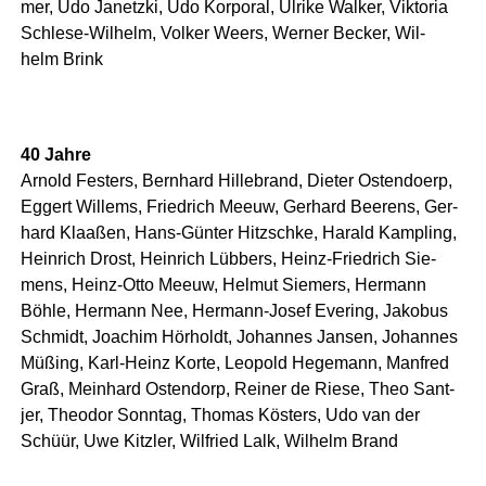
mer, Udo Janetz­ki, Udo Kor­po­ral, Ulri­ke Wal­ker, Vik­to­ria
Schle­se-Wil­helm, Vol­ker Weers, Wer­ner Becker, Wil­
helm Brink
40 Jah­re
Arnold Fes­ters, Bern­hard Hil­le­brand, Die­ter Osten­doerp,
Eggert Wil­lems, Fried­rich Mee­uw, Ger­hard Bee­rens, Ger­
hard Klaa­ßen, Hans-Gün­ter Hitzschke, Harald Kam­pling,
Hein­rich Drost, Hein­rich Lüb­bers, Heinz-Fried­rich Sie­
mens, Heinz-Otto Mee­uw, Hel­mut Sie­mers, Her­mann
Böh­le, Her­mann Nee, Her­mann-Josef Evering, Jako­bus
Schmidt, Joa­chim Hör­holdt, Johan­nes Jan­sen, Johan­nes
Müß­ing, Karl-Heinz Kor­te, Leo­pold Hege­mann, Man­fred
Graß, Mein­hard Osten­dorp, Rei­ner de Rie­se, Theo Sant­
jer, Theo­dor Sonn­tag, Tho­mas Kös­ters, Udo van der
Schüür, Uwe Kitz­ler, Wil­fried Lalk, Wil­helm Brand