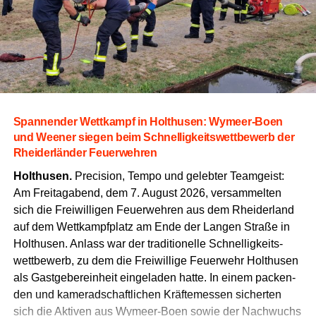
Span­nen­der Wett­kampf in Hol­thusen: Wymeer-Boen
und Wee­ner sie­gen beim Schnel­lig­keits­wett­be­werb der
Rhei­der­län­der Feuerwehren
Hol­thusen.
Pre­cis­i­on, Tem­po und geleb­ter Team­geist:
Am Frei­tag­abend, dem 7. August 2026, ver­sam­mel­ten
sich die Frei­wil­li­gen Feu­er­weh­ren aus dem Rhei­der­land
auf dem Wett­kampf­platz am Ende der Lan­gen Stra­ße in
Hol­thusen. Anlass war der tra­di­tio­nel­le Schnel­lig­keits­
wett­be­werb, zu dem die Frei­wil­li­ge Feu­er­wehr Hol­thusen
als Gast­ge­ber­ein­heit ein­ge­la­den hat­te. In einem packen­
den und kame­rad­schaft­li­chen Kräf­te­mes­sen sicher­ten
sich die Akti­ven aus Wymeer-Boen sowie der Nach­wuchs