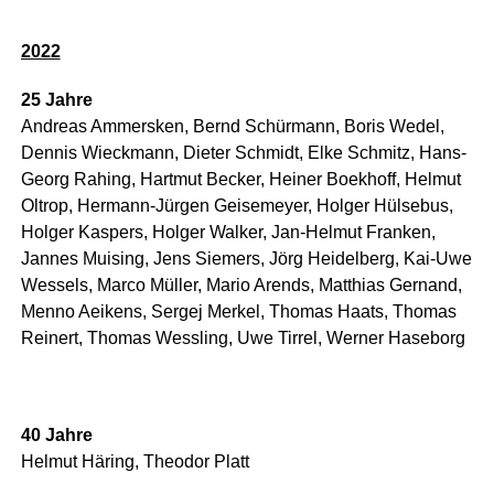
2022
25 Jah­re
Andre­as Ammers­ken, Bernd Schür­mann, Boris Wedel,
Den­nis Wieck­mann, Die­ter Schmidt, Elke Schmitz, Hans-
Georg Rahing, Hart­mut Becker, Hei­ner Boek­hoff, Hel­mut
Oltrop, Her­mann-Jür­gen Gei­semey­er, Hol­ger Hüls­ebus,
Hol­ger Kas­pers, Hol­ger Wal­ker, Jan-Hel­mut Fran­ken,
Jan­nes Mui­sing, Jens Sie­mers, Jörg Hei­del­berg, Kai-Uwe
Wes­sels, Mar­co Mül­ler, Mario Are­nds, Mat­thi­as Ger­nand,
Men­no Aei­kens, Ser­gej Mer­kel, Tho­mas Haats, Tho­mas
Rei­nert, Tho­mas Wess­ling, Uwe Tir­rel, Wer­ner Haseborg
40 Jah­re
Hel­mut Här­ing, Theo­dor Platt