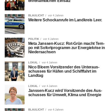
ehren­amt­li­chen Einsatz
BLAULICHT
vor 4 Jahren
Wei­te­re Schock­an­ru­fe im Land­kreis Leer.
POLITIK
vor 4 Jahren
Meta Jans­sen-Kucz: Rot-Grün macht Tem­
po mit Sofort­pro­gramm zur Ener­gie­kri­se in
Niedersachsen
LOKAL
vor 4 Jahren
Nico Blo­em Vor­sit­zen­der des Unter­aus­
schus­ses für Häfen und Schiff­fahrt im
Landtag
LOKAL
vor 4 Jahren
Jans­sen-Kucz wird Vor­sit­zen­de des Aus­
schus­ses für Umwelt, Kli­ma und Energie
BLAULICHT
vor 4 Jahren