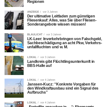
Regionen
ANZEIGE
vor 3 Jahren
Der ulti­ma­ti­ve Leit­fa­den zum güns­ti­gen
Flie­sen­kauf: Alles, was Sie über Flie­sen-
Son­der­an­ge­bo­te wis­sen müssen!
BLAULICHT
vor 3 Jahren
LK-Leer: Inver­kehr­brin­gen von Falsch­geld,
Sach­be­schä­di­gung an acht Pkw, Ver­kehrs­
un­fall­fluch­ten und w. M.
LOKAL
vor 3 Jahren
Land­kreis gibt Flücht­lings­un­ter­kunft in
BBS-Hal­le auf
LOKAL
vor 4 Jahren
Jans­sen-Kucz: “Kon­kre­te Vor­ga­ben für
den Wind­kraft­aus­bau sind ein Signal des
Aufbruchs”
LOKAL
vor 4 Jahren
„Frei­wil­lig anpa­cken in …“: Ehren­amts­