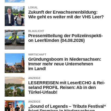
LOKAL
Zukunft der Erwach­se­nen­bil­dung:
Wie geht es wei­ter mit der VHS Leer?
BLAULICHT
Pres­se­mit­tei­lung der Poli­zei­in­spek­ti­
on Leer/Emden (04.08.2026)
WIRTSCHAFT
Grün­dungs­boom in Nie­der­sach­sen:
Immer mehr neue Unter­neh­men
im Land!
ANZEIGE
LESERREISEN mit Lese­r­ECHO & Rei­
se­land PRO­FiL Rei­sen: Ab in den
Türkei-Urlaub!
ANZEIGE
„Sound of Legends – Tri­bu­te Fes­ti­val“
fei­ert Pre­mie­re in Niedersachsen