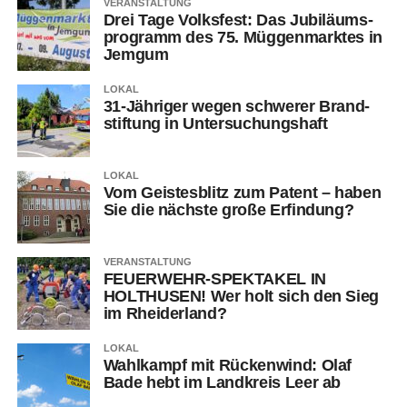
VERANSTALTUNG
Drei Tage Volks­fest: Das Jubi­lä­ums­
pro­gramm des 75. Müg­gen­mark­tes in
Jemgum
LOKAL
31-Jäh­ri­ger wegen schwe­rer Brand­
stif­tung in Untersuchungshaft
LOKAL
Vom Geis­tes­blitz zum Patent – haben
Sie die nächs­te gro­ße Erfindung?
VERANSTALTUNG
FEUERWEHR-SPEKTAKEL IN
HOLTHUSEN! Wer holt sich den Sieg
im Rheiderland?
LOKAL
Wahl­kampf mit Rücken­wind: Olaf
Bade hebt im Land­kreis Leer ab