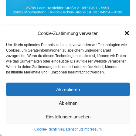
AUCH INTER­ES­SANT:
Cookie-Zustimmung verwalten
ANZEIGE
Erfolg­rei­ches und pie­tät­vol­les Mar­ke­
Um dir ein optimales Erlebnis zu bieten, verwenden wir Technologien wie
ting für Bestatter
Cookies, um Geräteinformationen zu speichern und/oder darauf
zuzugreifen. Wenn du diesen Technologien zustimmst, können wir Daten
wie das Surfverhalten oder eindeutige IDs auf dieser Website verarbeiten.
Wenn du deine Zustimmung nicht erteilst oder zurückziehst, können
ANZEIGE
bestimmte Merkmale und Funktionen beeinträchtigt werden.
Reich­wei­ten­stark kom­mu­ni­zie­ren:
Ver­net­zung von Face­book und Por­ta­
len ohne Paywalls
Akzeptieren
ANZEIGE
Regio­na­les Sto­rytel­ling stärkt digi­ta­le
Ablehnen
Sichtbarkeit
Einstellungen ansehen
ANZEIGE
Coo­kie-Richt­li­nie
Daten­schutz
Impres­sum
Lese­r­ECHO — Medi­en­haus für IHR