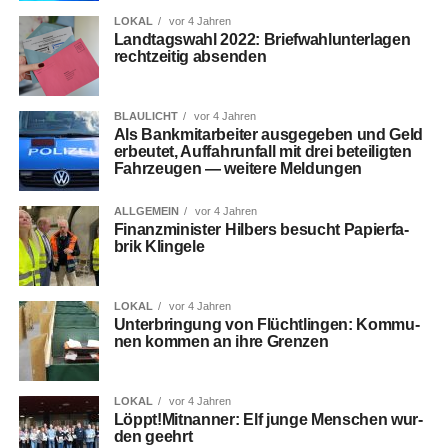
LOKAL
vor 4 Jahren
Land­tags­wahl 2022: Brief­wahl­un­ter­la­gen
recht­zei­tig absenden
BLAULICHT
vor 4 Jahren
Als Bank­mit­ar­bei­ter aus­ge­ge­ben und Geld
erbeu­tet, Auf­fahr­un­fall mit drei betei­lig­ten
Fahr­zeu­gen — wei­te­re Meldungen
ALLGEMEIN
vor 4 Jahren
Finanz­mi­nis­ter Hil­bers besucht Papier­fa­
brik Klingele
LOKAL
vor 4 Jahren
Unter­brin­gung von Flücht­lin­gen: Kom­mu­
nen kom­men an ihre Grenzen
LOKAL
vor 4 Jahren
Löppt!Mitnanner: Elf jun­ge Men­schen wur­
den geehrt