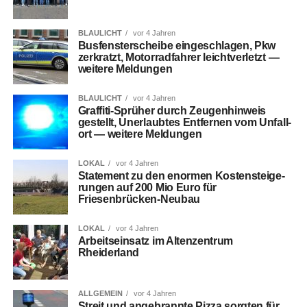
BLAULICHT
vor 4 Jahren
Bus­fens­ter­schei­be ein­ge­schla­gen, Pkw
zer­kratzt, Motor­rad­fah­rer leicht­ver­letzt —
wei­te­re Meldungen
BLAULICHT
vor 4 Jahren
Graf­fi­ti-Sprü­her durch Zeu­gen­hin­weis
gestellt, Uner­laub­tes Ent­fer­nen vom Unfall­
ort — wei­te­re Meldungen
LOKAL
vor 4 Jahren
State­ment zu den enor­men Kos­ten­stei­ge­
run­gen auf 200 Mio Euro für
Friesenbrücken-Neubau
LOKAL
vor 4 Jahren
Arbeits­ein­satz im Alten­zen­trum
Rheiderland
ALLGEMEIN
vor 4 Jahren
Streit und ange­brann­te Piz­za sorg­ten für