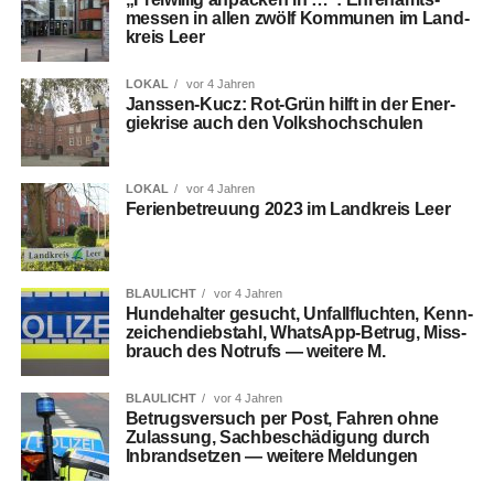
mes­sen in allen zwölf Kom­mu­nen im Land­
kreis Leer
LOKAL
vor 4 Jahren
Jans­sen-Kucz: Rot-Grün hilft in der Ener­
gie­kri­se auch den Volkshochschulen
LOKAL
vor 4 Jahren
Feri­en­be­treu­ung 2023 im Land­kreis Leer
BLAULICHT
vor 4 Jahren
Hun­de­hal­ter gesucht, Unfall­fluch­ten, Kenn­
zei­chen­dieb­stahl, Whats­App-Betrug, Miss­
brauch des Not­rufs — wei­te­re M.
BLAULICHT
vor 4 Jahren
Betrugs­ver­such per Post, Fah­ren ohne
Zulas­sung, Sach­be­schä­di­gung durch
Inbrand­set­zen — wei­te­re Meldungen