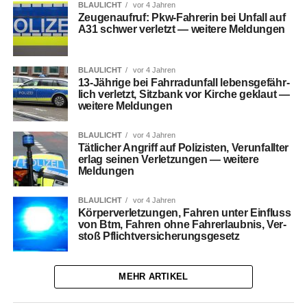
BLAULICHT
vor 4 Jahren
Zeu­gen­auf­ruf: Pkw-Fah­re­rin bei Unfall auf
A31 schwer ver­letzt — wei­te­re Meldungen
BLAULICHT
vor 4 Jahren
13-Jäh­ri­ge bei Fahr­rad­un­fall lebens­ge­fähr­
lich ver­letzt, Sitz­bank vor Kir­che geklaut —
wei­te­re Meldungen
BLAULICHT
vor 4 Jahren
Tät­li­cher Angriff auf Poli­zis­ten, Ver­un­fall­ter
erlag sei­nen Ver­let­zun­gen — wei­te­re
Meldungen
BLAULICHT
vor 4 Jahren
Kör­per­ver­let­zun­gen, Fah­ren unter Ein­fluss
von Btm, Fah­ren ohne Fahr­erlaub­nis, Ver­
stoß Pflichtversicherungsgesetz
MEHR ARTIKEL