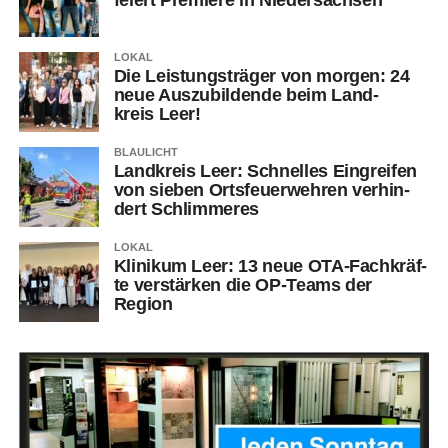
LOKAL
Die Leis­tungs­trä­ger von mor­gen: 24
neue Aus­zu­bil­den­de beim Land­
kreis Leer!
BLAULICHT
Land­kreis Leer: Schnel­les Ein­grei­fen
von sie­ben Orts­feu­er­weh­ren ver­hin­
dert Schlimmeres
LOKAL
Kli­ni­kum Leer: 13 neue OTA-Fach­kräf­
te ver­stär­ken die OP-Teams der
Region