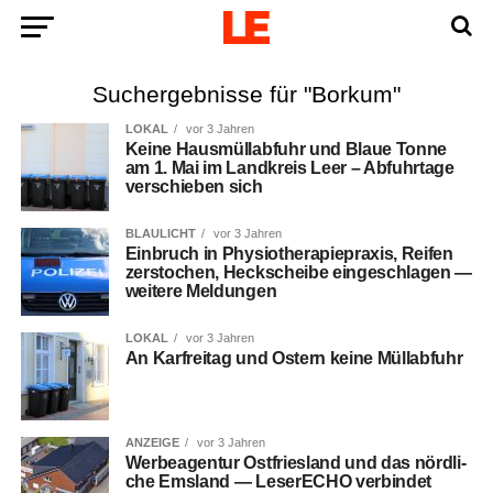
Suchergebnisse für "Borkum"
LOKAL
vor 3 Jahren
Kei­ne Haus­müll­ab­fuhr und Blaue Ton­ne
am 1. Mai im Land­kreis Leer – Abfuhr­ta­ge
ver­schie­ben sich
BLAULICHT
vor 3 Jahren
Ein­bruch in Phy­sio­the­ra­pie­pra­xis, Rei­fen
zer­sto­chen, Heck­schei­be ein­ge­schla­gen —
wei­te­re Meldungen
LOKAL
vor 3 Jahren
An Kar­frei­tag und Ostern kei­ne Müllabfuhr
ANZEIGE
vor 3 Jahren
Wer­be­agen­tur Ost­fries­land und das nörd­li­
che Ems­land — Lese­r­ECHO ver­bin­det