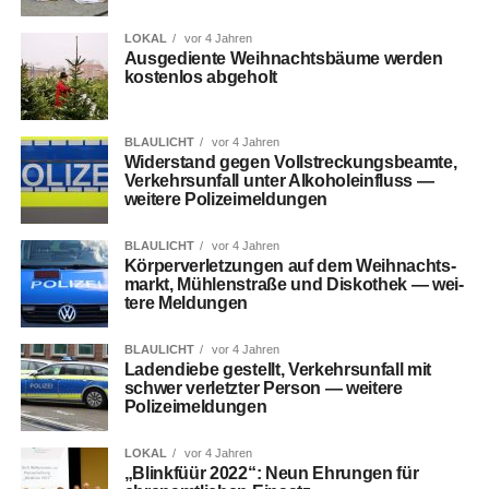
LOKAL
vor 4 Jahren
Aus­ge­dien­te Weih­nachts­bäu­me wer­den
kos­ten­los abgeholt
BLAULICHT
vor 4 Jahren
Wider­stand gegen Voll­stre­ckungs­be­am­te,
Ver­kehrs­un­fall unter Alko­hol­ein­fluss —
wei­te­re Polizeimeldungen
BLAULICHT
vor 4 Jahren
Kör­per­ver­let­zun­gen auf dem Weih­nachts­
markt, Müh­len­stra­ße und Dis­ko­thek — wei­
te­re Meldungen
BLAULICHT
vor 4 Jahren
Laden­die­be gestellt, Ver­kehrs­un­fall mit
schwer ver­letz­ter Per­son — wei­te­re
Polizeimeldungen
LOKAL
vor 4 Jahren
„Blink­füür 2022“: Neun Ehrun­gen für