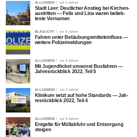
ALLGEMEIN
vor 4 Jahren
Stadt Leer: Deut­li­cher Anstieg bei Kir­chen­
aus­trit­ten — Felix und Lina waren belieb­
tes­te Vornamen
BLAULICHT
vor 4 Jahren
Fah­ren unter Betäu­bungs­mit­tel­ein­fluss —
wei­te­re Polizeimeldungen
ALLGEMEIN
vor 4 Jahren
Mit Jugend­ti­cket umsonst Bus­fah­ren —
Jah­res­rück­blick 2022, Teil 5
ALLGEMEIN
vor 4 Jahren
Kli­ni­kum setzt auf hohe Stan­dards — Jah­
res­rück­blick 2022, Teil 4
ALLGEMEIN
vor 4 Jahren
Ent­gel­te für Müll­ab­fuhr und Ent­sor­gung
steigen