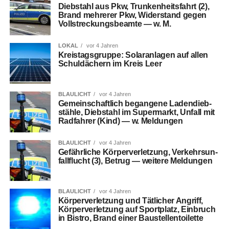
Dieb­stahl aus Pkw, Trun­ken­heits­fahrt (2),
Brand meh­re­rer Pkw, Wider­stand gegen
Voll­stre­ckungs­be­am­te — w. M.
LOKAL
vor 4 Jahren
Kreis­tags­grup­pe: Solar­an­la­gen auf allen
Schul­dä­chern im Kreis Leer
BLAULICHT
vor 4 Jahren
Gemein­schaft­lich began­ge­ne Laden­dieb­
stäh­le, Dieb­stahl im Super­markt, Unfall mit
Rad­fah­rer (Kind) — w. Meldungen
BLAULICHT
vor 4 Jahren
Gefähr­li­che Kör­per­ver­let­zung, Ver­kehrs­un­
fall­flucht (3), Betrug — wei­te­re Meldungen
BLAULICHT
vor 4 Jahren
Kör­per­ver­let­zung und Tät­li­cher Angriff,
Kör­per­ver­let­zung auf Sport­platz, Ein­bruch
in Bis­tro, Brand einer Baustellentoilette