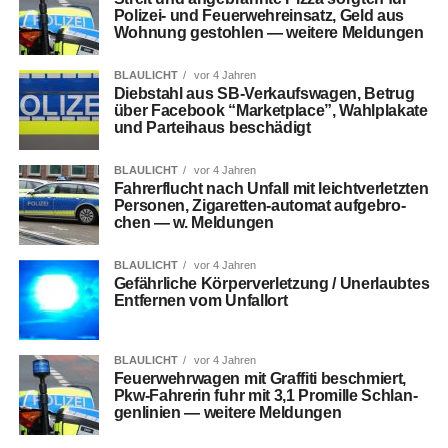
Poli­zei- und Feu­er­wehr­ein­satz, Geld aus
Woh­nung gestoh­len — wei­te­re Meldungen
BLAULICHT
vor 4 Jahren
Dieb­stahl aus SB-Ver­kaufs­wa­gen, Betrug
über Face­book “Mar­ket­place”, Wahl­pla­ka­te
und Par­tei­haus beschädigt
BLAULICHT
vor 4 Jahren
Fah­rer­flucht nach Unfall mit leicht­ver­letz­ten
Per­so­nen, Ziga­ret­ten-auto­mat auf­ge­bro­
chen — w. Meldungen
BLAULICHT
vor 4 Jahren
Gefähr­li­che Kör­per­ver­let­zung / Uner­laub­tes
Ent­fer­nen vom Unfallort
BLAULICHT
vor 4 Jahren
Feu­er­wehr­wa­gen mit Graf­fi­ti beschmiert,
Pkw-Fah­re­rin fuhr mit 3,1 Pro­mil­le Schlan­
gen­li­ni­en — wei­te­re Meldungen