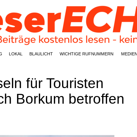
G
LOKAL
BLAU­LICHT
WICH­TI­GE RUFNUMMERN
MEDI­E
ln für Tou­ris­ten
ch Bor­kum betroffen