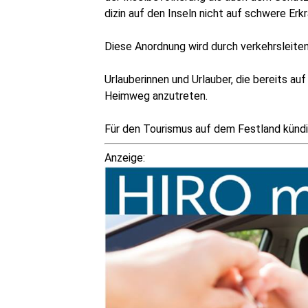
di­zin auf den Inseln nicht auf schwe­re Erkr
Leserecho.de
Die­se Anord­nung wird durch ver­kehrs­lei­t
Leserecho.de
Urlau­be­rin­nen und Urlau­ber, die bereits a
Heim­weg anzutreten.
Leserecho.de
Für den Tou­ris­mus auf dem Fest­land kün­dig
Anzei­ge: