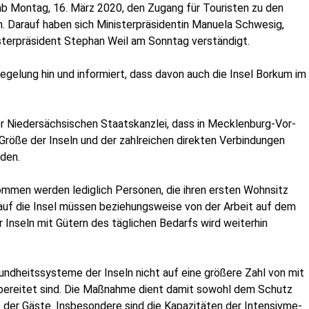
 ab Mon­tag, 16. März 2020, den Zugang für Tou­ris­ten zu den
. Dar­auf haben sich Minis­ter­prä­si­den­tin Manue­la Schwe­sig,
is­ter­prä­si­dent Ste­phan Weil am Sonn­tag verständigt.
ege­lung hin und infor­miert, dass davon auch die Insel Bor­kum im
er Nie­der­säch­si­schen Staats­kanz­lei, dass in Meck­len­burg-Vor­
ö­ße der Inseln und der zahl­rei­chen direk­ten Ver­bin­dun­gen
rden.
­men wer­den ledig­lich Per­so­nen, die ihren ers­ten Wohn­sitz
auf die Insel müs­sen bezie­hungs­wei­se von der Arbeit auf dem
r Inseln mit Gütern des täg­li­chen Bedarfs wird wei­ter­hin
und­heits­sys­te­me der Inseln nicht auf eine grö­ße­re Zahl von mit
or­be­rei­tet sind. Die Maß­nah­me dient damit sowohl dem Schutz
er Gäs­te. Ins­be­son­de­re sind die Kapa­zi­tä­ten der Inten­siv­me­