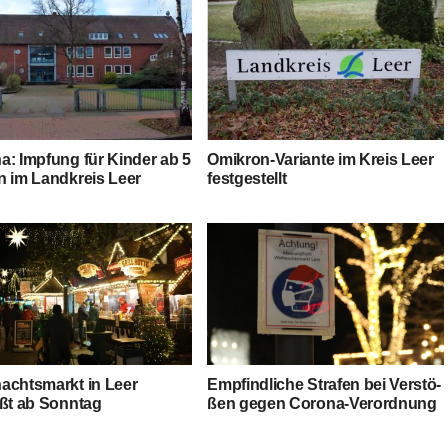
a: Imp­fung für Kin­der ab 5
Omi­kron-Vari­an­te im Kreis Leer
n im Land­kreis Leer
festgestellt
achts­markt in Leer
Emp­find­li­che Stra­fen bei Ver­stö­
eßt ab Sonntag
ßen gegen Corona-Verordnung