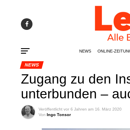
NEWS
ONLINE-ZEI­­TUN
NEWS
Zugang zu den Inse
unter­bun­den – au
Veröffentlicht
vor 6 Jahren
am
16. März 2020
Von
Ingo Tonsor