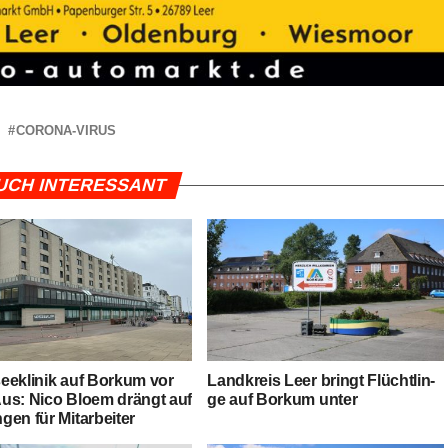
CORONA-VIRUS
UCH INTERESSANT
ee­kli­nik auf Bor­kum vor
Land­kreis Leer bringt Flücht­lin­
us: Nico Blo­em drängt auf
ge auf Bor­kum unter
gen für Mitarbeiter