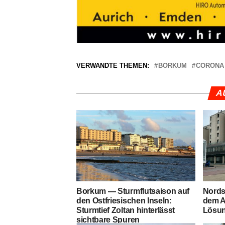
Leserecho.de
VERWANDTE THEMEN:
BORKUM
CORONA
A
Bor­kum — Sturm­flut­sai­son auf
Nord­s
den Ost­frie­si­schen Inseln:
dem A
Sturm­tief Zol­tan hin­ter­lässt
Lösun­
sicht­ba­re Spuren