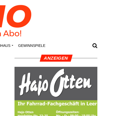
N­HAUS
GEWINN­SPIE­LE
ANZEI­GEN