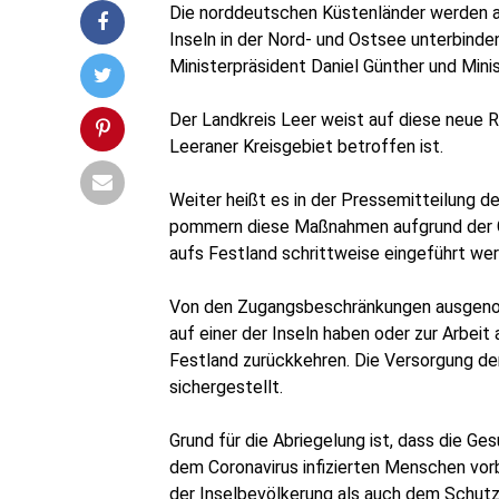
Die nord­deut­schen Küs­ten­län­der wer­den
Inseln in der Nord- und Ost­see unter­bin­den
Minis­ter­prä­si­dent Dani­el Gün­ther und Min
Leserecho.de
Der Land­kreis Leer weist auf die­se neue R
Leera­ner Kreis­ge­biet betrof­fen ist.
Leserecho.de
Wei­ter heißt es in der Pres­se­mit­tei­lung d
pom­mern die­se Maß­nah­men auf­grund der Gr
aufs Fest­land schritt­wei­se ein­ge­führt we
Leserecho.de
Von den Zugangs­be­schrän­kun­gen aus­ge­nom
auf einer der Inseln haben oder zur Arbeit 
Fest­land zurück­keh­ren. Die Ver­sor­gung de
sichergestellt.
Leserecho.de
Grund für die Abrie­ge­lung ist, dass die Ges
dem Coro­na­vi­rus infi­zier­ten Men­schen v
der Insel­be­völ­ke­rung als auch dem Schutz d