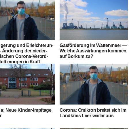
n­ge­rung und Erleich­te­run­
Gas­för­de­rung im Wat­ten­meer —
 Ände­rung der nie­der­
Wel­che Aus­wir­kun­gen kom­men
i­schen Coro­na-Ver­ord­
auf Bor­kum zu?
ritt mor­gen in Kraft
a: Neue Kin­der-Impf­ta­ge
Coro­na: Omi­kron brei­tet sich im
r
Land­kreis Leer wei­ter aus