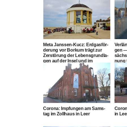
Meta Jans­sen-Kucz: Erd­gas­för­
Ver­lä
de­rung vor Bor­kum trägt zur
gen —
Zer­stö­rung der Lebens­grund­la­
säch­s
gen auf der Insel und im
nung t
Meer bei.
Coro­na: Imp­fun­gen am Sams­
Coro­n
tag im Zoll­haus in Leer
in Lee