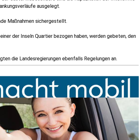
an­kungs­ver­läu­fe ausgelegt.
en­de Maß­nah­men sichergestellt.
uf einer der Inseln Quar­tier bezo­gen haben, wer­den gebe­ten, den
­ten die Lan­des­re­gie­run­gen eben­falls Rege­lun­gen an.