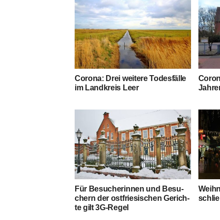
Coro­na: Drei wei­te­re Todes­fäl­le
Coro­n
im Land­kreis Leer
Jah­re
Für Besu­che­rin­nen und Besu­
Weih­n
chern der ost­frie­si­schen Gerich­
schli
te gilt 3G-Regel